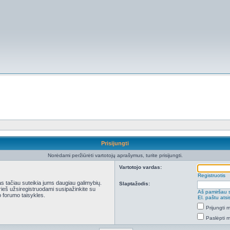
Prisijungti
Norėdami peržiūrėti vartotojų aprašymus, turite prisijungti.
Vartotojo vardas:
Registruotis
kas tačiau suteikia jums daugiau galimybių.
Slaptažodis:
Prieš užsiregistruodami susipažinkite su
Aš pamiršau 
 forumo taisykles.
El. paštu ats
Prijungti
Paslėpti 