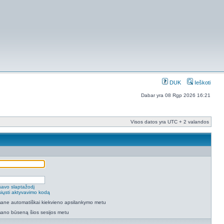
DUK
Ieškoti
Dabar yra 08 Rgp 2026 16:21
Visos datos yra UTC + 2 valandos
savo slaptažodį
isiųsti aktyvavimo kodą
 mane automatiškai kiekvieno apsilankymo metu
mano būseną šios sesijos metu