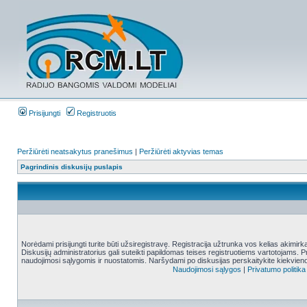
Prisijungti
Registruotis
Peržiūrėti neatsakytus pranešimus
|
Peržiūrėti aktyvias temas
Pagrindinis diskusijų puslapis
Norėdami prisijungti turite būti užsiregistravę. Registracija užtrunka vos kelias akimir
Diskusijų administratorius gali suteikti papildomas teises registruotiems vartotojams. 
naudojimosi sąlygomis ir nuostatomis. Naršydami po diskusijas perskaitykite kiekvieno
Naudojimosi sąlygos
|
Privatumo politika