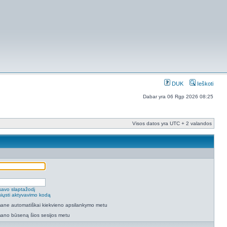
DUK
Ieškoti
Dabar yra 06 Rgp 2026 08:25
Visos datos yra UTC + 2 valandos
savo slaptažodį
isiųsti aktyvavimo kodą
 mane automatiškai kiekvieno apsilankymo metu
mano būseną šios sesijos metu