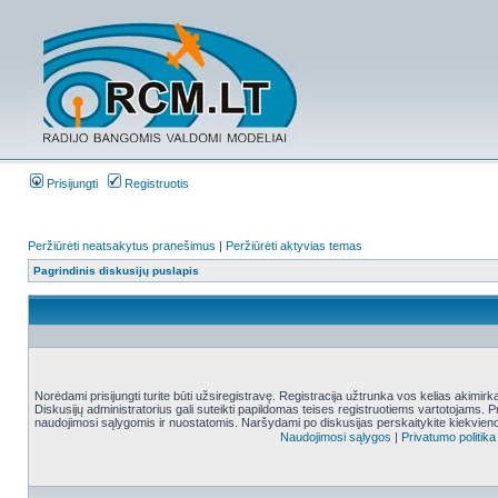
Prisijungti
Registruotis
Peržiūrėti neatsakytus pranešimus
|
Peržiūrėti aktyvias temas
Pagrindinis diskusijų puslapis
Norėdami prisijungti turite būti užsiregistravę. Registracija užtrunka vos kelias akimir
Diskusijų administratorius gali suteikti papildomas teises registruotiems vartotojams. 
naudojimosi sąlygomis ir nuostatomis. Naršydami po diskusijas perskaitykite kiekvieno
Naudojimosi sąlygos
|
Privatumo politika