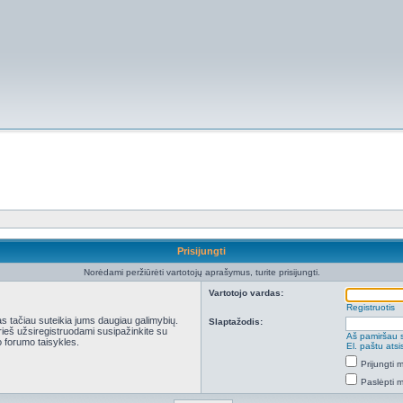
Prisijungti
Norėdami peržiūrėti vartotojų aprašymus, turite prisijungti.
Vartotojo vardas:
Registruotis
kas tačiau suteikia jums daugiau galimybių.
Slaptažodis:
Prieš užsiregistruodami susipažinkite su
Aš pamiršau 
 forumo taisykles.
El. paštu ats
Prijungti
Paslėpti 