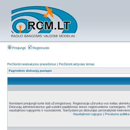
Prisijungti
Registruotis
Peržiūrėti neatsakytus pranešimus
|
Peržiūrėti aktyvias temas
Pagrindinis diskusijų puslapis
Norėdami prisijungti turite būti užsiregistravę. Registracija užtrunka vos kelias akimir
Diskusijų administratorius gali suteikti papildomas teises registruotiems vartotojams. 
naudojimosi sąlygomis ir nuostatomis. Naršydami po diskusijas perskaitykite kiekvieno
Naudojimosi sąlygos
|
Privatumo politika