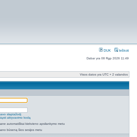
DUK
Ieškoti
Dabar yra 08 Rgp 2026 11:49
Visos datos yra UTC + 2 valandos
savo slaptažodį
isiųsti aktyvavimo kodą
 mane automatiškai kiekvieno apsilankymo metu
mano būseną šios sesijos metu