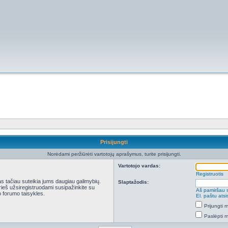
Prisijungti
Norėdami peržiūrėti vartotojų aprašymus, turite prisijungti.
Vartotojo vardas:
Registruotis
kas tačiau suteikia jums daugiau galimybių.
Slaptažodis:
Prieš užsiregistruodami susipažinkite su
Aš pamiršau 
 forumo taisykles.
El. paštu ats
Prijungti
Paslėpti 