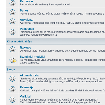
Parduodu
Parduodu, noriu atsikratyti, noriu padovanoti...
Perku
Perku, skubiai ieškau, ieškau pigiai, nežmoniškai reikia... Priimu dovanas:)
Aukcionai
Aukcionai (Aukcionas gali trukti ne ilgiau kaip 30 dienų, skelbimas laikomas
Paslaugos
Paslaugos kurias teikia forumo vartotojai arba informacia apie teikiamas
techniką, reguliuoju variklius ir t.t.
Kitos modelių rūšys
Raketos
Diskusijos apie nelabai radijo valdomus bet visdėlto dėmesio vertus modeli
Stendiniai modeliai
Tai modeliai, kurie yra sumažintos tikrų modelių kopijos. Tai modeliai, kuriuos 
savos gamybos.
Įranga
Akumuliatoriai
Naujienos akumuliatorių pasaulyje,ličio jonų (li-io), ličio polimerų (lipo), nike
švino (pb) akumuliatoriai, jų krovimas, priežiūra, laikymas, eksplotavimas.
Pakrovėjai
Koki pakrovėją isigyti? kur ieškot? kaip pasidaryti? kiek kainuoja? kokios fu
Varikliai
Vidaus degimo varikliai-neužsikuria? Kaip išardyti? kaip sureguliuoti?
Elektriniai varikliai- kaip pervinioti? kas atsitiko? kaip pasigaminti? ir kita...