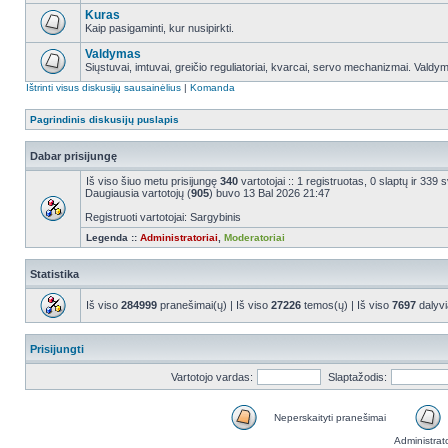
Kuras
Kaip pasigaminti, kur nusipirkti.
Valdymas
Siųstuvai, imtuvai, greičio reguliatoriai, kvarcai, servo mechanizmai. Valdy
Ištrinti visus diskusijų sausainėlius
|
Komanda
Pagrindinis diskusijų puslapis
Dabar prisijungę
Iš viso šiuo metu prisijungę
340
vartotojai :: 1 registruotas, 0 slaptų ir 339
Daugiausia vartotojų (
905
) buvo 13 Bal 2026 21:47
Registruoti vartotojai: Sargybinis
Legenda ::
Administratoriai
,
Moderatoriai
Statistika
Iš viso
284999
pranešimai(ų) | Iš viso
27226
temos(ų) | Iš viso
7697
dalyvi
Prisijungti
Vartotojo vardas:
Slaptažodis:
Neperskaityti pranešimai
Administrat