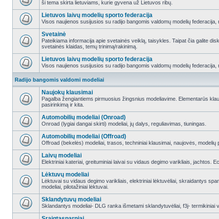
ši tema skirta lietuviams, kurie gyvena už Lietuvos ribų.
Lietuvos laivų modelių sporto federacija
Visos naujienos susijusios su radijo bangomis valdomų modelių federacija, re
Svetainė
Pateikiama informacija apie svetainės veiklą, taisykles. Taipat čia galite di
svetainės klaidas, temų trinimą/rakinimą.
Lietuvos laivų modelių sporto federacija
Visos naujienos susijusios su radijo bangomis valdomų modelių federacija, re
Radijo bangomis valdomi modeliai
Naujokų klausimai
Pagalba žengiantiems pirmuosius žingsnius modeliavime. Elementarūs klausi
pasirinkimą ir kita.
Automobilių modeliai (Onroad)
Onroad (lygiai dangai skirti) modeliai, jų dalys, reguliavimas, tiuningas.
Automobilių modeliai (Offroad)
Offroad (bekelės) modeliai, trasos, techniniai klausimai, naujovės, modelių pr
Laivų modeliai
Elektriniai kateriai, greituminiai laivai su vidaus degimo varikliais, jachtos. 
Lėktuvų modeliai
Lėktuvai su vidaus degimo varikliais, elektriniai lėktuvėliai, skraidantys sparn
modeliai, pilotažiniai lėktuvai.
Sklandytuvų modeliai
Sklandantys modeliai- DLG ranka išmetami sklandytuvėliai, f3j- termikiniai va
Sraigtasparniai