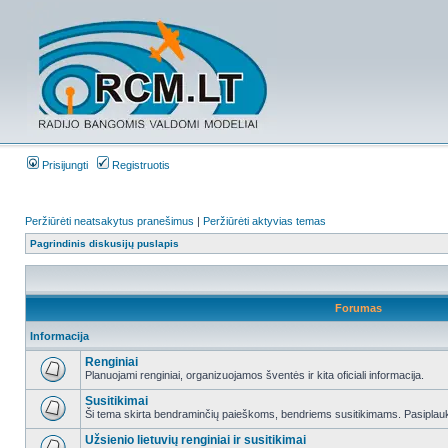
Prisijungti
Registruotis
Peržiūrėti neatsakytus pranešimus
|
Peržiūrėti aktyvias temas
Pagrindinis diskusijų puslapis
Forumas
Informacija
Renginiai
Planuojami renginiai, organizuojamos šventės ir kita oficiali informacija.
Susitikimai
Ši tema skirta bendraminčių paieškoms, bendriems susitikimams. Pasiplauki
Užsienio lietuvių renginiai ir susitikimai