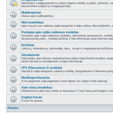
Elektriniai ir sraigtasparniai su vidaus degimo varikliu, jų dalys, pirkimas
kita technika susijusi su sraigtasparniais.
Multikopteriai
Viskas apie multikopterius.
Mini modeliukai
Apie visą tai, kas valdoma radijo bangomis ir telpa į delną. Mini mašinėlės, mini
Puslapiai apie radijo valdomus modelius
Svetainės apie radijo valdomus modelius, internetinės parduotuvės, modeliuot
eksperimentai,video , modelių dužimai, ir kita informacija rasta interneto pl
Brėžiniai
Lėktuvų, sklandytuvų, automobilių, laivų.. na gal ir sraigtasparnių brėžinių ie
Simuliatoriai
Infomacijos apie kišenės nedraskančius būdus kaip išmokti skraidyti, nauj
dėžės bei kita su simuliatoriais susijusi informacija
FPV (Filmavimas iš modelio)
Vaizdai iš radijo bangomis valdomų modelių, fotografavimo ir filmavimo įran
Medžiagos/Gamyba
Iš ko pagaminti, kaip pagaminti, kuom klijuoti, kur isigyti ir kiek kainuoja.
Apie viską (modelius)
Nebežinot kur įdėti savo mintis ar klausimus? 3 kart viska peržvelgėt ir vist
English Forum
Forum for guests.
Prekyba