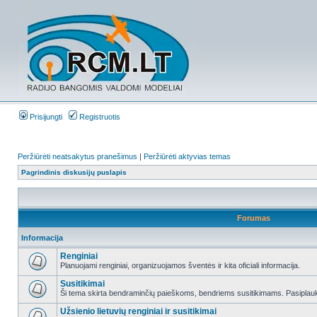
Prisijungti
Registruotis
Peržiūrėti neatsakytus pranešimus
|
Peržiūrėti aktyvias temas
Pagrindinis diskusijų puslapis
Forumas
Informacija
Renginiai
Planuojami renginiai, organizuojamos šventės ir kita oficiali informacija.
Susitikimai
Ši tema skirta bendraminčių paieškoms, bendriems susitikimams. Pasiplauki
Užsienio lietuvių renginiai ir susitikimai