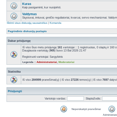
Kuras
Kaip pasigaminti, kur nusipirkti.
Valdymas
Siųstuvai, imtuvai, greičio reguliatoriai, kvarcai, servo mechanizmai. Valdy
Ištrinti visus diskusijų sausainėlius
|
Komanda
Pagrindinis diskusijų puslapis
Dabar prisijungę
Iš viso šiuo metu prisijungę
161
vartotojai :: 1 registruotas, 0 slaptų ir 160
Daugiausia vartotojų (
905
) buvo 13 Bal 2026 21:47
Registruoti vartotojai: Sargybinis
Legenda ::
Administratoriai
,
Moderatoriai
Statistika
Iš viso
284999
pranešimai(ų) | Iš viso
27226
temos(ų) | Iš viso
7697
dalyvi
Prisijungti
Vartotojo vardas:
Slaptažodis:
Neperskaityti pranešimai
Administrat