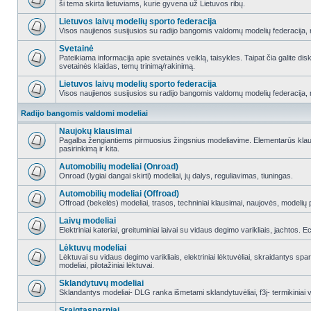
ši tema skirta lietuviams, kurie gyvena už Lietuvos ribų.
Lietuvos laivų modelių sporto federacija
Visos naujienos susijusios su radijo bangomis valdomų modelių federacija, re
Svetainė
Pateikiama informacija apie svetainės veiklą, taisykles. Taipat čia galite di
svetainės klaidas, temų trinimą/rakinimą.
Lietuvos laivų modelių sporto federacija
Visos naujienos susijusios su radijo bangomis valdomų modelių federacija, re
Radijo bangomis valdomi modeliai
Naujokų klausimai
Pagalba žengiantiems pirmuosius žingsnius modeliavime. Elementarūs klausi
pasirinkimą ir kita.
Automobilių modeliai (Onroad)
Onroad (lygiai dangai skirti) modeliai, jų dalys, reguliavimas, tiuningas.
Automobilių modeliai (Offroad)
Offroad (bekelės) modeliai, trasos, techniniai klausimai, naujovės, modelių pr
Laivų modeliai
Elektriniai kateriai, greituminiai laivai su vidaus degimo varikliais, jachtos. 
Lėktuvų modeliai
Lėktuvai su vidaus degimo varikliais, elektriniai lėktuvėliai, skraidantys sparn
modeliai, pilotažiniai lėktuvai.
Sklandytuvų modeliai
Sklandantys modeliai- DLG ranka išmetami sklandytuvėliai, f3j- termikiniai va
Sraigtasparniai