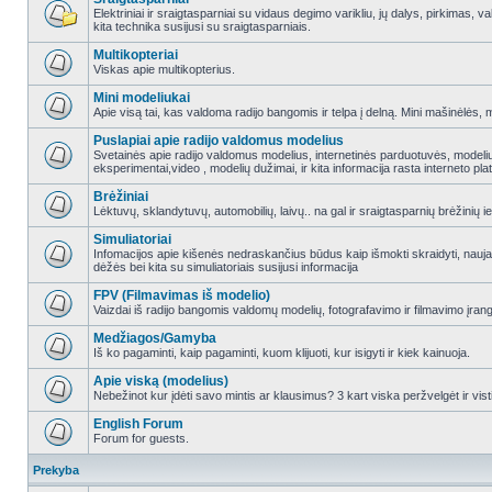
Elektriniai ir sraigtasparniai su vidaus degimo varikliu, jų dalys, pirkimas
kita technika susijusi su sraigtasparniais.
Multikopteriai
Viskas apie multikopterius.
Mini modeliukai
Apie visą tai, kas valdoma radijo bangomis ir telpa į delną. Mini mašinėlės, mini
Puslapiai apie radijo valdomus modelius
Svetainės apie radijo valdomus modelius, internetinės parduotuvės, modeliuot
eksperimentai,video , modelių dužimai, ir kita informacija rasta interneto pl
Brėžiniai
Lėktuvų, sklandytuvų, automobilių, laivų.. na gal ir sraigtasparnių brėžinių ie
Simuliatoriai
Infomacijos apie kišenės nedraskančius būdus kaip išmokti skraidyti, nauj
dėžės bei kita su simuliatoriais susijusi informacija
FPV (Filmavimas iš modelio)
Vaizdai iš radijo bangomis valdomų modelių, fotografavimo ir filmavimo įran
Medžiagos/Gamyba
Iš ko pagaminti, kaip pagaminti, kuom klijuoti, kur isigyti ir kiek kainuoja.
Apie viską (modelius)
Nebežinot kur įdėti savo mintis ar klausimus? 3 kart viska peržvelgėt ir vist
English Forum
Forum for guests.
Prekyba