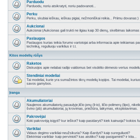
Parduodu
Parduodu, noriu atsikratyti, noriu padovanoti...
Perku
Perku, skubiai ieškau, ieškau pigiai, nežmoniškai reikia... Priimu dovanas:)
Aukcionai
Aukcionai (Aukcionas gali trukti ne ilgiau kaip 30 dienų, skelbimas laikomas
Paslaugos
Paslaugos kurias teikia forumo vartotojai arba informacia apie teikiamas
techniką, reguliuoju variklius ir t.t.
Kitos modelių rūšys
Raketos
Diskusijos apie nelabai radijo valdomus bet visdėlto dėmesio vertus modeli
Stendiniai modeliai
Tai modeliai, kurie yra sumažintos tikrų modelių kopijos. Tai modeliai, kuriuos 
savos gamybos.
Įranga
Akumuliatoriai
Naujienos akumuliatorių pasaulyje,ličio jonų (li-io), ličio polimerų (lipo), nike
švino (pb) akumuliatoriai, jų krovimas, priežiūra, laikymas, eksplotavimas.
Pakrovėjai
Koki pakrovėją isigyti? kur ieškot? kaip pasidaryti? kiek kainuoja? kokios fu
Varikliai
Vidaus degimo varikliai-neužsikuria? Kaip išardyti? kaip sureguliuoti?
Elektriniai varikliai- kaip pervinioti? kas atsitiko? kaip pasigaminti? ir kita...