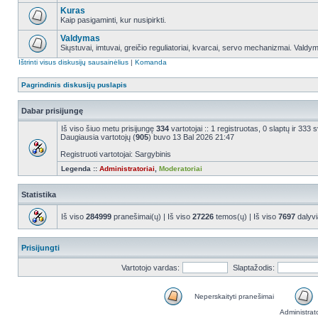
Kuras
Kaip pasigaminti, kur nusipirkti.
Valdymas
Siųstuvai, imtuvai, greičio reguliatoriai, kvarcai, servo mechanizmai. Valdy
Ištrinti visus diskusijų sausainėlius
|
Komanda
Pagrindinis diskusijų puslapis
Dabar prisijungę
Iš viso šiuo metu prisijungę
334
vartotojai :: 1 registruotas, 0 slaptų ir 333
Daugiausia vartotojų (
905
) buvo 13 Bal 2026 21:47
Registruoti vartotojai: Sargybinis
Legenda ::
Administratoriai
,
Moderatoriai
Statistika
Iš viso
284999
pranešimai(ų) | Iš viso
27226
temos(ų) | Iš viso
7697
dalyvi
Prisijungti
Vartotojo vardas:
Slaptažodis:
Neperskaityti pranešimai
Administrat