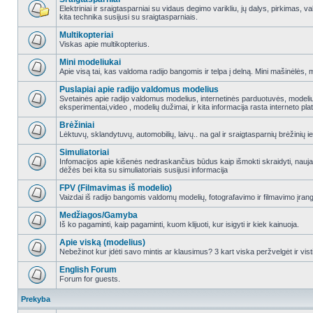
Elektriniai ir sraigtasparniai su vidaus degimo varikliu, jų dalys, pirkimas
kita technika susijusi su sraigtasparniais.
Multikopteriai
Viskas apie multikopterius.
Mini modeliukai
Apie visą tai, kas valdoma radijo bangomis ir telpa į delną. Mini mašinėlės, mini
Puslapiai apie radijo valdomus modelius
Svetainės apie radijo valdomus modelius, internetinės parduotuvės, modeliuot
eksperimentai,video , modelių dužimai, ir kita informacija rasta interneto pl
Brėžiniai
Lėktuvų, sklandytuvų, automobilių, laivų.. na gal ir sraigtasparnių brėžinių ie
Simuliatoriai
Infomacijos apie kišenės nedraskančius būdus kaip išmokti skraidyti, nauj
dėžės bei kita su simuliatoriais susijusi informacija
FPV (Filmavimas iš modelio)
Vaizdai iš radijo bangomis valdomų modelių, fotografavimo ir filmavimo įran
Medžiagos/Gamyba
Iš ko pagaminti, kaip pagaminti, kuom klijuoti, kur isigyti ir kiek kainuoja.
Apie viską (modelius)
Nebežinot kur įdėti savo mintis ar klausimus? 3 kart viska peržvelgėt ir vist
English Forum
Forum for guests.
Prekyba