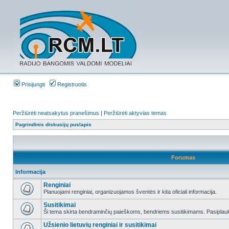
Prisijungti
Registruotis
Peržiūrėti neatsakytus pranešimus
|
Peržiūrėti aktyvias temas
Pagrindinis diskusijų puslapis
Forumas
Informacija
Renginiai
Planuojami renginiai, organizuojamos šventės ir kita oficiali informacija.
Susitikimai
Ši tema skirta bendraminčių paieškoms, bendriems susitikimams. Pasiplauki
Užsienio lietuvių renginiai ir susitikimai