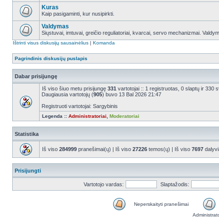
Kuras
Kaip pasigaminti, kur nusipirkti.
Valdymas
Siųstuvai, imtuvai, greičio reguliatoriai, kvarcai, servo mechanizmai. Valdy
Ištrinti visus diskusijų sausainėlius
|
Komanda
Pagrindinis diskusijų puslapis
Dabar prisijungę
Iš viso šiuo metu prisijungę
331
vartotojai :: 1 registruotas, 0 slaptų ir 330
Daugiausia vartotojų (
905
) buvo 13 Bal 2026 21:47
Registruoti vartotojai: Sargybinis
Legenda ::
Administratoriai
,
Moderatoriai
Statistika
Iš viso
284999
pranešimai(ų) | Iš viso
27226
temos(ų) | Iš viso
7697
dalyvi
Prisijungti
Vartotojo vardas:
Slaptažodis:
Neperskaityti pranešimai
Administrat