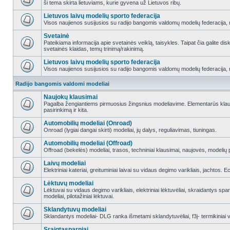
ši tema skirta lietuviams, kurie gyvena už Lietuvos ribų.
Lietuvos laivų modelių sporto federacija
Visos naujienos susijusios su radijo bangomis valdomų modelių federacija, re
Svetainė
Pateikiama informacija apie svetainės veiklą, taisykles. Taipat čia galite di
svetainės klaidas, temų trinimą/rakinimą.
Lietuvos laivų modelių sporto federacija
Visos naujienos susijusios su radijo bangomis valdomų modelių federacija, re
Radijo bangomis valdomi modeliai
Naujokų klausimai
Pagalba žengiantiems pirmuosius žingsnius modeliavime. Elementarūs klausi
pasirinkimą ir kita.
Automobilių modeliai (Onroad)
Onroad (lygiai dangai skirti) modeliai, jų dalys, reguliavimas, tiuningas.
Automobilių modeliai (Offroad)
Offroad (bekelės) modeliai, trasos, techniniai klausimai, naujovės, modelių pr
Laivų modeliai
Elektriniai kateriai, greituminiai laivai su vidaus degimo varikliais, jachtos. 
Lėktuvų modeliai
Lėktuvai su vidaus degimo varikliais, elektriniai lėktuvėliai, skraidantys sparn
modeliai, pilotažiniai lėktuvai.
Sklandytuvų modeliai
Sklandantys modeliai- DLG ranka išmetami sklandytuvėliai, f3j- termikiniai va
Sraigtasparniai