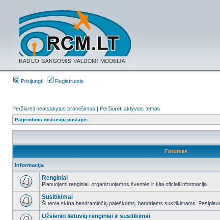
Prisijungti
Registruotis
Peržiūrėti neatsakytus pranešimus
|
Peržiūrėti aktyvias temas
Pagrindinis diskusijų puslapis
Forumas
Informacija
Renginiai
Planuojami renginiai, organizuojamos šventės ir kita oficiali informacija.
Susitikimai
Ši tema skirta bendraminčių paieškoms, bendriems susitikimams. Pasiplauki
Užsienio lietuvių renginiai ir susitikimai