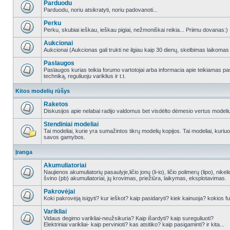
Parduodu
Parduodu, noriu atsikratyti, noriu padovanoti...
Perku
Perku, skubiai ieškau, ieškau pigiai, nežmoniškai reikia... Priimu dovanas:)
Aukcionai
Aukcionai (Aukcionas gali trukti ne ilgiau kaip 30 dienų, skelbimas laikomas
Paslaugos
Paslaugos kurias teikia forumo vartotojai arba informacia apie teikiamas
techniką, reguliuoju variklius ir t.t.
Kitos modelių rūšys
Raketos
Diskusijos apie nelabai radijo valdomus bet visdėlto dėmesio vertus modeli
Stendiniai modeliai
Tai modeliai, kurie yra sumažintos tikrų modelių kopijos. Tai modeliai, kuriuos 
savos gamybos.
Įranga
Akumuliatoriai
Naujienos akumuliatorių pasaulyje,ličio jonų (li-io), ličio polimerų (lipo), nike
švino (pb) akumuliatoriai, jų krovimas, priežiūra, laikymas, eksplotavimas.
Pakrovėjai
Koki pakrovėją isigyti? kur ieškot? kaip pasidaryti? kiek kainuoja? kokios fu
Varikliai
Vidaus degimo varikliai-neužsikuria? Kaip išardyti? kaip sureguliuoti?
Elektriniai varikliai- kaip pervinioti? kas atsitiko? kaip pasigaminti? ir kita...