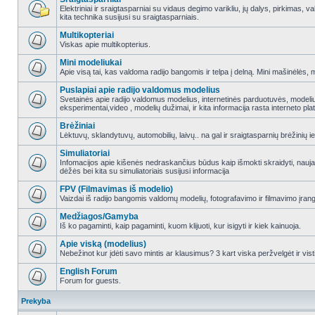
Elektriniai ir sraigtasparniai su vidaus degimo varikliu, jų dalys, pirkimas
kita technika susijusi su sraigtasparniais.
Multikopteriai
Viskas apie multikopterius.
Mini modeliukai
Apie visą tai, kas valdoma radijo bangomis ir telpa į delną. Mini mašinėlės, mini
Puslapiai apie radijo valdomus modelius
Svetainės apie radijo valdomus modelius, internetinės parduotuvės, modeliuot
eksperimentai,video , modelių dužimai, ir kita informacija rasta interneto pl
Brėžiniai
Lėktuvų, sklandytuvų, automobilių, laivų.. na gal ir sraigtasparnių brėžinių ie
Simuliatoriai
Infomacijos apie kišenės nedraskančius būdus kaip išmokti skraidyti, nauj
dėžės bei kita su simuliatoriais susijusi informacija
FPV (Filmavimas iš modelio)
Vaizdai iš radijo bangomis valdomų modelių, fotografavimo ir filmavimo įran
Medžiagos/Gamyba
Iš ko pagaminti, kaip pagaminti, kuom klijuoti, kur isigyti ir kiek kainuoja.
Apie viską (modelius)
Nebežinot kur įdėti savo mintis ar klausimus? 3 kart viska peržvelgėt ir vist
English Forum
Forum for guests.
Prekyba