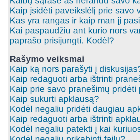
Kalbų sąraše aš nerandu savo ka
Kaip įsidėti paveikslėlį prie savo
Kas yra rangas ir kaip man jį pasi
Kai paspaudžiu ant kurio nors va
paprašo prisijungti. Kodėl?
Rašymo veiksmai
Kaip ką nors parašyti į diskusijas
Kaip redaguoti arba ištrinti pran
Kaip prie savo pranešimų pridėti
Kaip sukurti apklausą?
Kodėl negaliu pridėti daugiau a
Kaip redaguoti arba ištrinti apkl
Kodėl negaliu patekti į kai kuriu
Kodėl negaliu prikabinti failų?