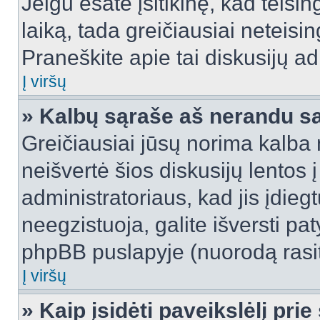
Jeigu esate įsitikinę, kad teisin
laiką, tada greičiausiai neteisi
Praneškite apie tai diskusijų ad
Į viršų
» Kalbų sąraše aš nerandu s
Greičiausiai jūsų norima kalba 
neišvertė šios diskusijų lentos 
administratoriaus, kad jis įdie
neegzistuoja, galite išversti pa
phpBB puslapyje (nuorodą rasit
Į viršų
» Kaip įsidėti paveikslėlį pri