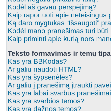
Kodėl aš gavau perspėjimą?
Kaip raportuoti apie neteisingus
Ką daro mygtukas “Išsaugoti” p
Kodėl mano pranešimas turi būti p
Kaip priminti apie kurią nors ma
Teksto formavimas ir temų tipa
Kas yra BBKodas?
Ar galiu naudoti HTML?
Kas yra šypsenėlės?
Ar galiu į pranešimą įtraukti pavei
Kas yra labai svarbūs pranešima
Kas yra svarbios temos?
Kas yra dažnos temos?