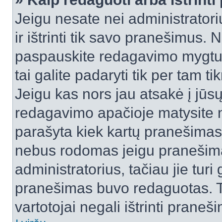
Jeigu nesate nei administratori
ir ištrinti tik savo pranešimus
paspauskite redagavimo mygtuk
tai galite padaryti tik per tam 
Jeigu kas nors jau atsakė į jūs
redagavimo apačioje matysite n
parašyta kiek kartų pranešimas
nebus rodomas jeigu pranešim
administratorius, tačiau jie turi
pranešimas buvo redaguotas. Tai
vartotojai negali ištrinti praneši