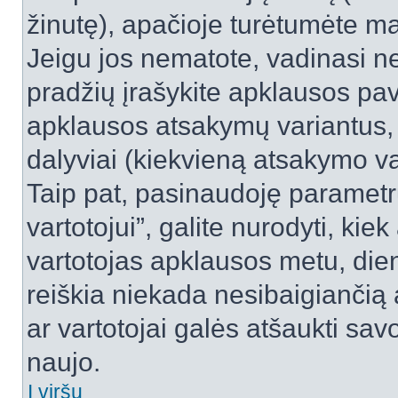
žinutę), apačioje turėtumėte ma
Jeigu jos nematote, vadinasi net
pradžių įrašykite apklausos pav
apklausos atsakymų variantus,
dalyviai (kiekvieną atsakymo var
Taip pat, pasinaudoję parametr
vartotojui”, galite nurodyti, kie
vartotojas apklausos metu, dien
reiškia niekada nesibaigiančią a
ar vartotojai galės atšaukti sav
naujo.
Į viršų