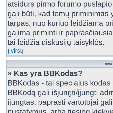
atsidurs pirmo forumo puslapio
gali būti, kad temų priminimas 
tarpas, nuo kuriuo leidžiama pr
galima priminti ir paprasčiausiai 
tai leidžia diskusijų taisyklės.
Į viršų
Teksto 
» Kas yra BBKodas?
BBKodas - tai specialus kodas 
BBKodą gali išjungti/įjungti ad
įjungtas, paprasti vartotojai gali 
nustatymus, arba tiesiog kiek