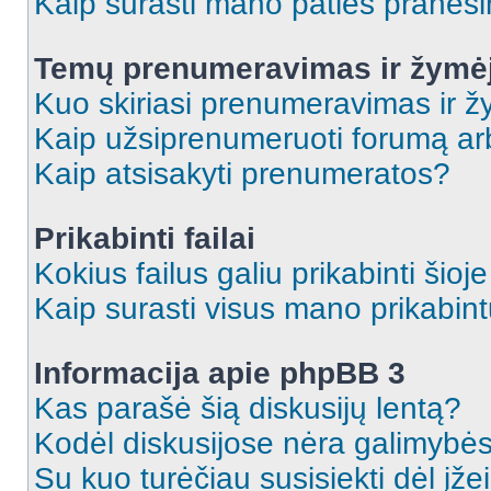
Kaip surasti mano paties praneš
Temų prenumeravimas ir žymė
Kuo skiriasi prenumeravimas ir 
Kaip užsiprenumeruoti forumą a
Kaip atsisakyti prenumeratos?
Prikabinti failai
Kokius failus galiu prikabinti šioj
Kaip surasti visus mano prikabint
Informacija apie phpBB 3
Kas parašė šią diskusijų lentą?
Kodėl diskusijose nėra galimybė
Su kuo turėčiau susisiekti dėl įže