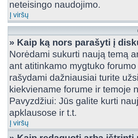
neteisingo naudojimo.
Į viršų
» Kaip ką nors parašyti į dis
Norėdami sukurti naują temą a
ant atitinkamo mygtuko forumo 
rašydami dažniausiai turite užsi
kiekviename forume ir temoje 
Pavyzdžiui: Jūs galite kurti nau
apklausose ir t.t.
Į viršų
» Kaip redaguoti arba ištrint