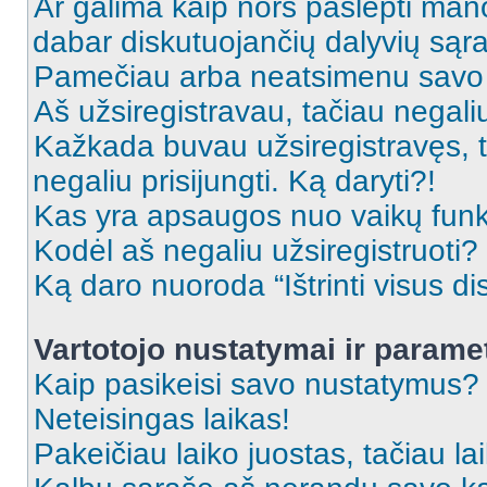
Ar galima kaip nors paslėpti man
dabar diskutuojančių dalyvių sąr
Pamečiau arba neatsimenu savo 
Aš užsiregistravau, tačiau negaliu 
Kažkada buvau užsiregistravęs, ta
negaliu prisijungti. Ką daryti?!
Kas yra apsaugos nuo vaikų fun
Kodėl aš negaliu užsiregistruoti?
Ką daro nuoroda “Ištrinti visus di
Vartotojo nustatymai ir parame
Kaip pasikeisi savo nustatymus?
Neteisingas laikas!
Pakeičiau laiko juostas, tačiau lai