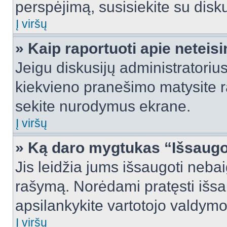
perspėjimą, susisiekite su disku
Į viršų
» Kaip raportuoti apie netei
Jeigu diskusijų administratorius
kiekvieno pranešimo matysite r
sekite nurodymus ekrane.
Į viršų
» Ką daro mygtukas “Išsaugo
Jis leidžia jums išsaugoti nebai
rašymą. Norėdami pratęsti išs
apsilankykite vartotojo valdymo
Į viršų