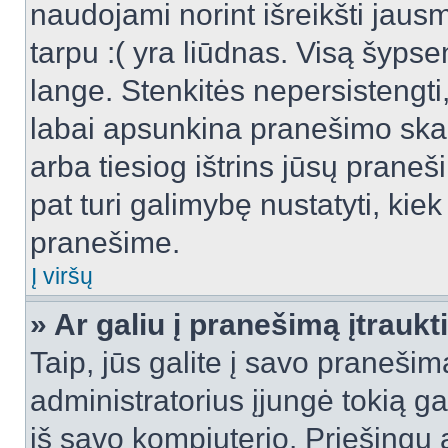
naudojami norint išreikšti jausm
tarpu :( yra liūdnas. Visą šyps
lange. Stenkitės nepersistengti
labai apsunkina pranešimo skai
arba tiesiog ištrins jūsų praneš
pat turi galimybę nustatyti, ki
pranešime.
Į viršų
» Ar galiu į pranešimą įtraukt
Taip, jūs galite į savo pranešimą
administratorius įjungė tokią gal
iš savo kompiuterio. Priešingu a