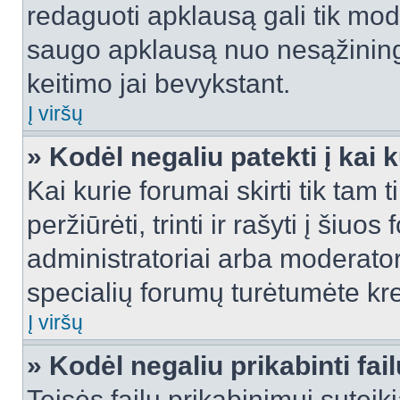
redaguoti apklausą gali tik mode
saugo apklausą nuo nesąžinin
keitimo jai bevykstant.
Į viršų
» Kodėl negaliu patekti į kai
Kai kurie forumai skirti tik tam 
peržiūrėti, trinti ir rašyti į ši
administratoriai arba moderatori
specialių forumų turėtumėte krei
Į viršų
» Kodėl negaliu prikabinti fai
Teisės failų prikabinimui sutei