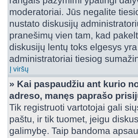
rangais pažymimi ypatingi dalyvi
moderatoriai. Jūs negalite tiesi
nustato diskusijų administrator
pranešimų vien tam, kad pake
diskusijų lentų toks elgesys yr
administratoriai tiesiog sumaži
Į viršų
» Kai paspaudžiu ant kurio no
adreso, manęs paprašo prisij
Tik registruoti vartotojai gali s
paštu, ir tik tuomet, jeigu disku
galimybę. Taip bandoma apsaugo