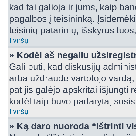
kad tai galioja ir jums, kaip ba
pagalbos į teisininką. Įsidėmėk
teisinių patarimų, išskyrus tuos,
Į viršų
» Kodėl aš negaliu užsiregist
Gali būti, kad diskusijų admini
arba uždraudė vartotojo vardą, 
pat jis galėjo apskritai išjungti 
kodėl taip buvo padaryta, susisi
Į viršų
» Ką daro nuoroda “Ištrinti v