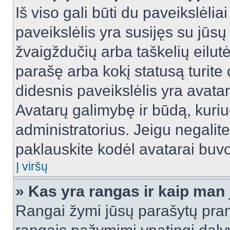
Iš viso gali būti du paveikslėlia
paveikslėlis yra susijęs su jūs
žvaigždučių arba taškelių eilutė
parašę arba kokį statusą turite 
didesnis paveikslėlis yra avata
Avatarų galimybę ir būdą, kuriuo
administratorius. Jeigu negalite 
paklauskite kodėl avatarai buvo 
Į viršų
» Kas yra rangas ir kaip man j
Rangai žymi jūsų parašytų prane