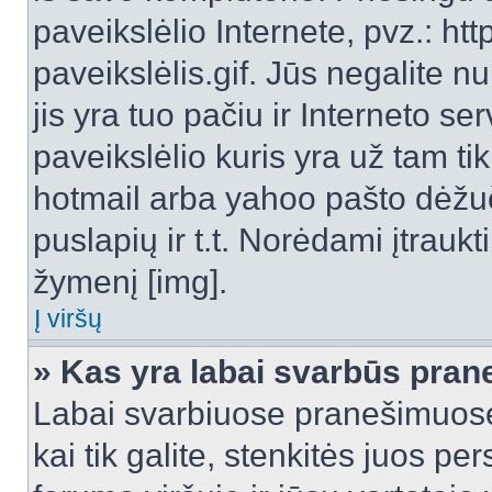
paveikslėlio Internete, pvz.: 
paveikslėlis.gif. Jūs negalite n
jis yra tuo pačiu ir Interneto ser
paveikslėlio kuris yra už tam ti
hotmail arba yahoo pašto dėžu
puslapių ir t.t. Norėdami įtrau
žymenį [img].
Į viršų
» Kas yra labai svarbūs pran
Labai svarbiuose pranešimuose
kai tik galite, stenkitės juos pe