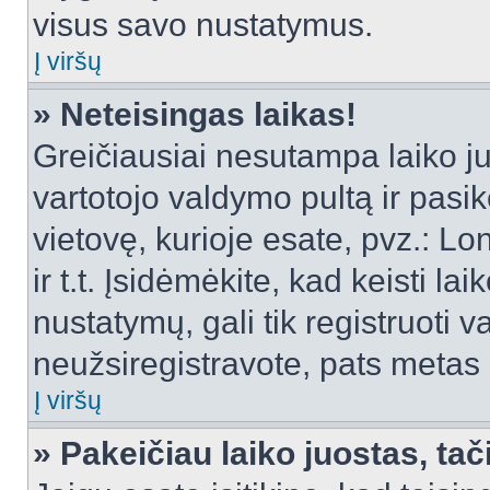
visus savo nustatymus.
Į viršų
» Neteisingas laikas!
Greičiausiai nesutampa laiko juo
vartotojo valdymo pultą ir pasike
vietovę, kurioje esate, pvz.: L
ir t.t. Įsidėmėkite, kad keisti lai
nustatymų, gali tik registruoti va
neužsiregistravote, pats metas b
Į viršų
» Pakeičiau laiko juostas, tač