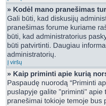
» Kodėl mano pranešimas turi
Gali būti, kad diskusijų admini
pranešimas forume kuriame rašote
būti, kad administratorius pasky
būti patvirtinti. Daugiau inform
administratorių.
Į viršų
» Kaip priminti apie kurią n
Paspaudę nuorodą “Priminti ap
puslapyje galite "priminti" apie
pranešimai tokioje temoje bus p