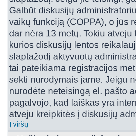
Galbūt diskusijų administrator
vaikų funkciją (COPPA), o jūs r
dar nėra 13 metų. Tokiu atveju 
kurios diskusijų lentos reikalauj
slaptažodį aktyvuotų administra
tai pateikiama registracijos metu.
sekti nurodymais jame. Jeigu ne
nurodėte neteisingą el. pašto 
pagalvojo, kad laiškas yra inte
atveju kreipkitės į diskusijų adm
Į viršų