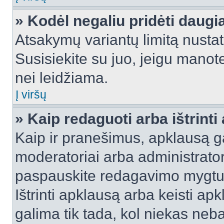
» Kodėl negaliu pridėti daug
Atsakymų variantų limitą nustat
Susisiekite su juo, jeigu manot
nei leidžiama.
Į viršų
» Kaip redaguoti arba ištrint
Kaip ir pranešimus, apklausą gal
moderatoriai arba administrato
paspauskite redagavimo mygtu
Ištrinti apklausą arba keisti a
galima tik tada, kol niekas neba