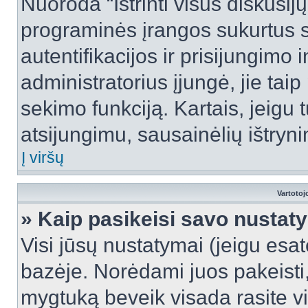
Nuoroda “Ištrinti visus diskusij
programinės įrangos sukurtus 
autentifikacijos ir prisijungimo 
administratorius įjungė, jie tai
sekimo funkciją. Kartais, jeigu 
atsijungimu, sausainėlių ištryni
Į viršų
Vartotoj
» Kaip pasikeisi savo nusta
Visi jūsų nustatymai (jeigu es
bazėje. Norėdami juos pakeisti,
mygtuką beveik visada rasite vi