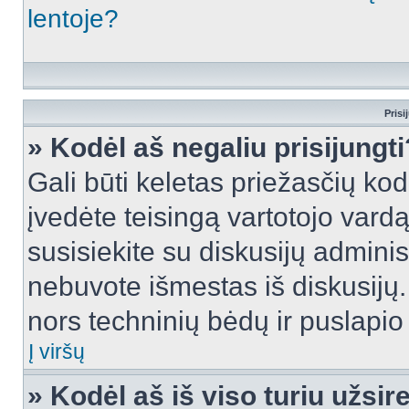
lentoje?
Prisi
» Kodėl aš negaliu prisijungti
Gali būti keletas priežasčių kodė
įvedėte teisingą vartotojo vardą i
susisiekite su diskusijų administ
nebuvote išmestas iš diskusijų. T
nors techninių bėdų ir puslapio s
Į viršų
» Kodėl aš iš viso turiu užsir