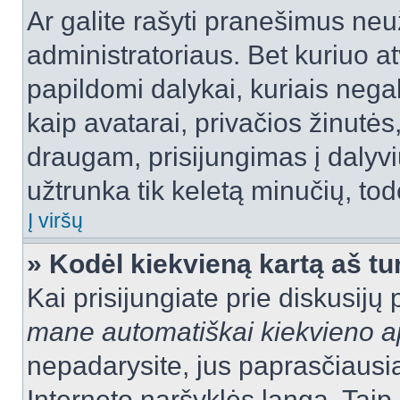
Ar galite rašyti pranešimus neu
administratoriaus. Bet kuriuo a
papildomi dalykai, kuriais negal
kaip avatarai, privačios žinutės
draugam, prisijungimas į dalyvių
užtrunka tik keletą minučių, todė
Į viršų
» Kodėl kiekvieną kartą aš tur
Kai prisijungiate prie diskusijų
mane automatiškai kiekvieno 
nepadarysite, jus paprasčiausiai
Interneto naršyklės langą. Ta