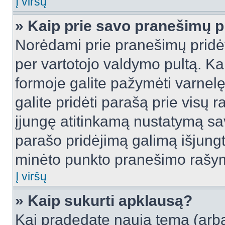
Į viršų
» Kaip prie savo pranešimų p
Norėdami prie pranešimų pridėti 
per vartotojo valdymo pultą. Ka
formoje galite pažymėti varnel
galite pridėti parašą prie visų 
įjungę atitinkamą nustatymą sa
parašo pridėjimą galimą išjung
minėto punkto pranešimo rašy
Į viršų
» Kaip sukurti apklausą?
Kai pradedate naują temą (arb