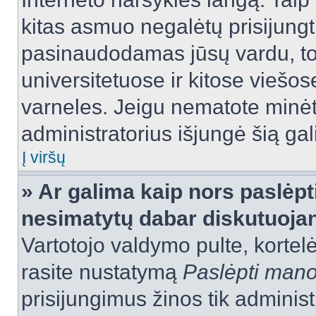
kitas asmuo negalėtų prisijungt
pasinaudodamas jūsų vardu, tod
universitetuose ir kitose viešo
varneles. Jeigu nematote minėt
administratorius išjungė šią ga
Į viršų
» Ar galima kaip nors paslėpt
nesimatytų dabar diskutuojan
Vartotojo valdymo pulte, kortelė
rasite nustatymą
Paslėpti man
prisijungimus žinos tik administr