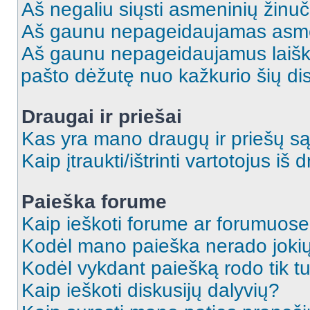
Aš negaliu siųsti asmeninių žinuč
Aš gaunu nepageidaujamas asme
Aš gaunu nepageidaujamus laiškus
pašto dėžutę nuo kažkurio šių dis
Draugai ir priešai
Kas yra mano draugų ir priešų są
Kaip įtraukti/ištrinti vartotojus i
Paieška forume
Kaip ieškoti forume ar forumuos
Kodėl mano paieška nerado jokių
Kodėl vykdant paiešką rodo tik tu
Kaip ieškoti diskusijų dalyvių?