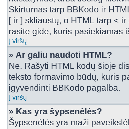
Skirtumas tarp BBKodo ir HTML
[ ir ] skliaustų, o HTML tarp <
rasite gide, kuris pasiekiamas
Į viršų
» Ar galiu naudoti HTML?
Ne. Rašyti HTML kodų šioje dis
teksto formavimo būdų, kuris 
įgyvendinti BBKodo pagalba.
Į viršų
» Kas yra šypsenėlės?
Šypsenėlės yra maži paveikslėl