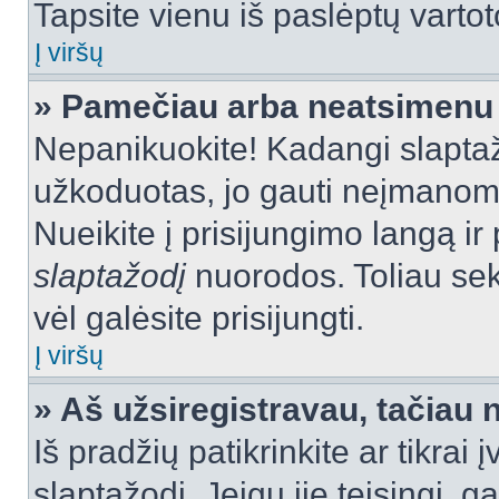
Tapsite vienu iš paslėptų vartot
Į viršų
» Pamečiau arba neatsimenu 
Nepanikuokite! Kadangi slapt
užkoduotas, jo gauti neįmanoma.
Nueikite į prisijungimo langą i
slaptažodį
nuorodos. Toliau sek
vėl galėsite prisijungti.
Į viršų
» Aš užsiregistravau, tačiau n
Iš pradžių patikrinkite ar tikrai 
slaptažodį. Jeigu jie teisingi, ga