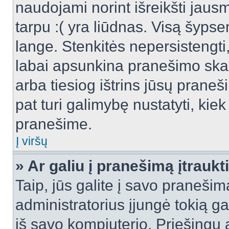
naudojami norint išreikšti jausm
tarpu :( yra liūdnas. Visą šyps
lange. Stenkitės nepersistengti
labai apsunkina pranešimo skai
arba tiesiog ištrins jūsų praneš
pat turi galimybę nustatyti, ki
pranešime.
Į viršų
» Ar galiu į pranešimą įtraukt
Taip, jūs galite į savo pranešimą
administratorius įjungė tokią gal
iš savo kompiuterio. Priešingu a