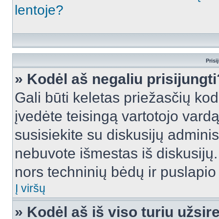
lentoje?
Prisi
» Kodėl aš negaliu prisijungti
Gali būti keletas priežasčių kodė
įvedėte teisingą vartotojo vardą i
susisiekite su diskusijų administ
nebuvote išmestas iš diskusijų. T
nors techninių bėdų ir puslapio s
Į viršų
» Kodėl aš iš viso turiu užsir