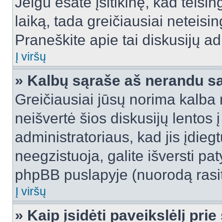
Jeigu esate įsitikinę, kad teisin
laiką, tada greičiausiai neteisi
Praneškite apie tai diskusijų ad
Į viršų
» Kalbų sąraše aš nerandu s
Greičiausiai jūsų norima kalba 
neišvertė šios diskusijų lentos 
administratoriaus, kad jis įdie
neegzistuoja, galite išversti pa
phpBB puslapyje (nuorodą rasit
Į viršų
» Kaip įsidėti paveikslėlį pri