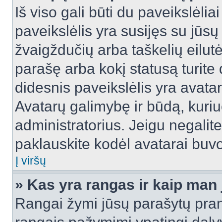
Iš viso gali būti du paveikslėlia
paveikslėlis yra susijęs su jūs
žvaigždučių arba taškelių eilutė
parašę arba kokį statusą turite 
didesnis paveikslėlis yra avata
Avatarų galimybę ir būdą, kuriuo
administratorius. Jeigu negalite 
paklauskite kodėl avatarai buvo 
Į viršų
» Kas yra rangas ir kaip man j
Rangai žymi jūsų parašytų prane