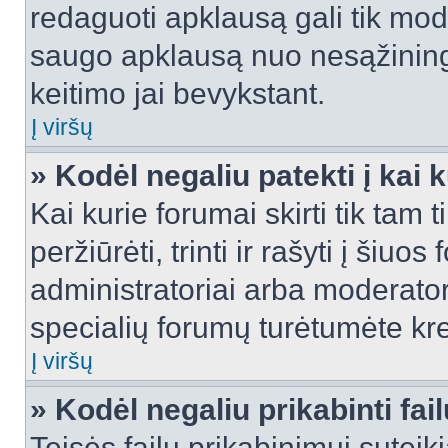
redaguoti apklausą gali tik mode
saugo apklausą nuo nesąžinin
keitimo jai bevykstant.
Į viršų
» Kodėl negaliu patekti į kai
Kai kurie forumai skirti tik tam 
peržiūrėti, trinti ir rašyti į ši
administratoriai arba moderatori
specialių forumų turėtumėte krei
Į viršų
» Kodėl negaliu prikabinti fai
Teisės failų prikabinimui sutei