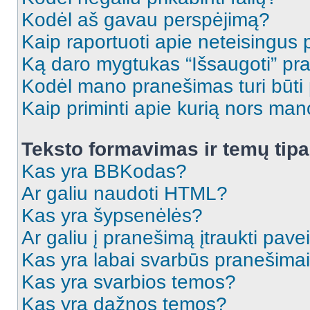
Kodėl aš gavau perspėjimą?
Kaip raportuoti apie neteisingus
Ką daro mygtukas “Išsaugoti” p
Kodėl mano pranešimas turi būti p
Kaip priminti apie kurią nors ma
Teksto formavimas ir temų tipa
Kas yra BBKodas?
Ar galiu naudoti HTML?
Kas yra šypsenėlės?
Ar galiu į pranešimą įtraukti pavei
Kas yra labai svarbūs pranešima
Kas yra svarbios temos?
Kas yra dažnos temos?