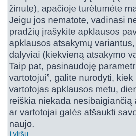
žinutę), apačioje turėtumėte ma
Jeigu jos nematote, vadinasi net
pradžių įrašykite apklausos pav
apklausos atsakymų variantus,
dalyviai (kiekvieną atsakymo var
Taip pat, pasinaudoję parametr
vartotojui”, galite nurodyti, kie
vartotojas apklausos metu, dien
reiškia niekada nesibaigiančią a
ar vartotojai galės atšaukti sav
naujo.
Į viršų