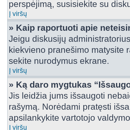
perspėjimą, susisiekite su disku
Į viršų
» Kaip raportuoti apie netei
Jeigu diskusijų administratorius
kiekvieno pranešimo matysite r
sekite nurodymus ekrane.
Į viršų
» Ką daro mygtukas “Išsaugo
Jis leidžia jums išsaugoti nebai
rašymą. Norėdami pratęsti išs
apsilankykite vartotojo valdymo
Į viršų