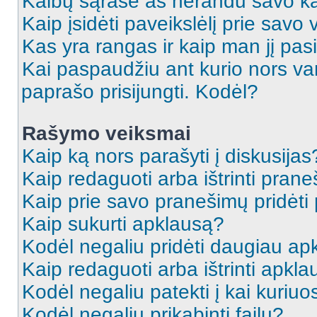
Kalbų sąraše aš nerandu savo ka
Kaip įsidėti paveikslėlį prie savo
Kas yra rangas ir kaip man jį pasi
Kai paspaudžiu ant kurio nors va
paprašo prisijungti. Kodėl?
Rašymo veiksmai
Kaip ką nors parašyti į diskusijas
Kaip redaguoti arba ištrinti pran
Kaip prie savo pranešimų pridėti
Kaip sukurti apklausą?
Kodėl negaliu pridėti daugiau a
Kaip redaguoti arba ištrinti apkl
Kodėl negaliu patekti į kai kuriu
Kodėl negaliu prikabinti failų?