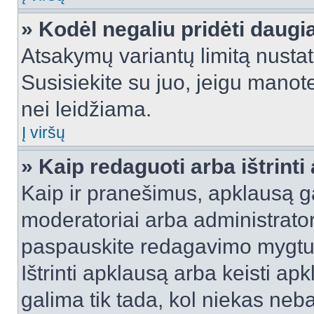
» Kodėl negaliu pridėti daug
Atsakymų variantų limitą nustat
Susisiekite su juo, jeigu manot
nei leidžiama.
Į viršų
» Kaip redaguoti arba ištrint
Kaip ir pranešimus, apklausą gal
moderatoriai arba administrato
paspauskite redagavimo mygtu
Ištrinti apklausą arba keisti a
galima tik tada, kol niekas neba