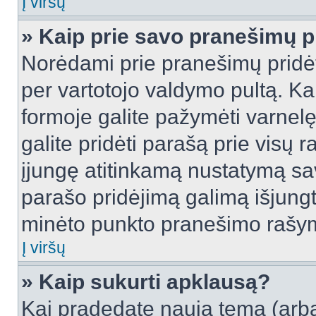
Į viršų
» Kaip prie savo pranešimų p
Norėdami prie pranešimų pridėti 
per vartotojo valdymo pultą. Ka
formoje galite pažymėti varnel
galite pridėti parašą prie visų 
įjungę atitinkamą nustatymą sa
parašo pridėjimą galimą išjung
minėto punkto pranešimo rašy
Į viršų
» Kaip sukurti apklausą?
Kai pradedate naują temą (arb