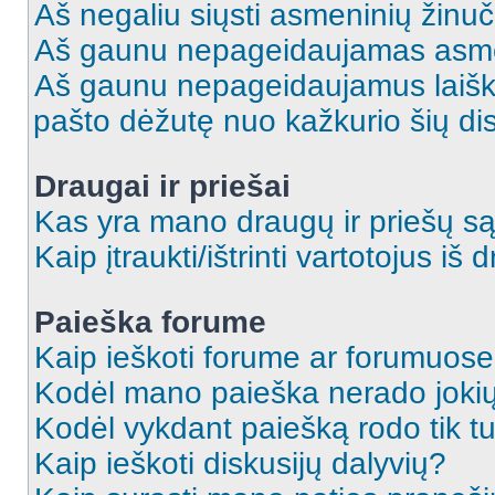
Aš negaliu siųsti asmeninių žinuč
Aš gaunu nepageidaujamas asme
Aš gaunu nepageidaujamus laiškus
pašto dėžutę nuo kažkurio šių dis
Draugai ir priešai
Kas yra mano draugų ir priešų są
Kaip įtraukti/ištrinti vartotojus i
Paieška forume
Kaip ieškoti forume ar forumuos
Kodėl mano paieška nerado jokių
Kodėl vykdant paiešką rodo tik tu
Kaip ieškoti diskusijų dalyvių?