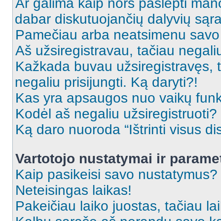
Ar galima kaip nors paslėpti man
dabar diskutuojančių dalyvių sąr
Pamečiau arba neatsimenu savo 
Aš užsiregistravau, tačiau negaliu 
Kažkada buvau užsiregistravęs, ta
negaliu prisijungti. Ką daryti?!
Kas yra apsaugos nuo vaikų fun
Kodėl aš negaliu užsiregistruoti?
Ką daro nuoroda “Ištrinti visus di
Vartotojo nustatymai ir parame
Kaip pasikeisi savo nustatymus?
Neteisingas laikas!
Pakeičiau laiko juostas, tačiau lai