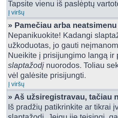
Tapsite vienu iš paslėptų vartot
Į viršų
» Pamečiau arba neatsimenu 
Nepanikuokite! Kadangi slapt
užkoduotas, jo gauti neįmanoma.
Nueikite į prisijungimo langą i
slaptažodį
nuorodos. Toliau sek
vėl galėsite prisijungti.
Į viršų
» Aš užsiregistravau, tačiau n
Iš pradžių patikrinkite ar tikrai 
slaptažodį. Jeigu jie teisingi, ga