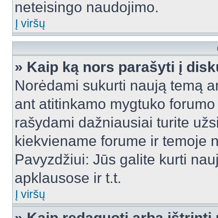
neteisingo naudojimo.
Į viršų
» Kaip ką nors parašyti į dis
Norėdami sukurti naują temą a
ant atitinkamo mygtuko forumo 
rašydami dažniausiai turite užsi
kiekviename forume ir temoje 
Pavyzdžiui: Jūs galite kurti nau
apklausose ir t.t.
Į viršų
» Kaip redaguoti arba ištrint