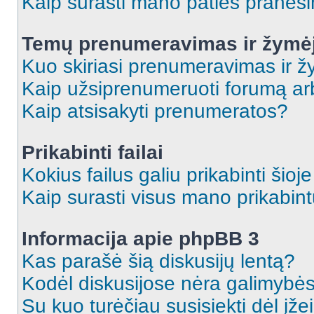
Kaip surasti mano paties praneš
Temų prenumeravimas ir žymė
Kuo skiriasi prenumeravimas ir 
Kaip užsiprenumeruoti forumą a
Kaip atsisakyti prenumeratos?
Prikabinti failai
Kokius failus galiu prikabinti šioj
Kaip surasti visus mano prikabint
Informacija apie phpBB 3
Kas parašė šią diskusijų lentą?
Kodėl diskusijose nėra galimybė
Su kuo turėčiau susisiekti dėl įže