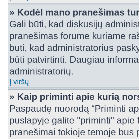
» Kodėl mano pranešimas turi
Gali būti, kad diskusijų admini
pranešimas forume kuriame rašote
būti, kad administratorius pasky
būti patvirtinti. Daugiau inform
administratorių.
Į viršų
» Kaip priminti apie kurią n
Paspaudę nuorodą “Priminti ap
puslapyje galite "priminti" apie
pranešimai tokioje temoje bus p