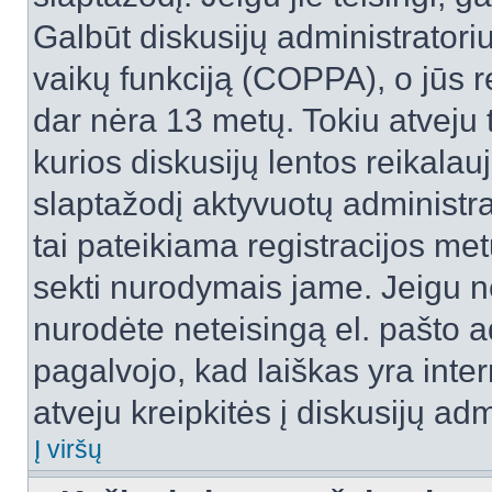
Galbūt diskusijų administrator
vaikų funkciją (COPPA), o jūs r
dar nėra 13 metų. Tokiu atveju 
kurios diskusijų lentos reikalauj
slaptažodį aktyvuotų administra
tai pateikiama registracijos metu.
sekti nurodymais jame. Jeigu ne
nurodėte neteisingą el. pašto 
pagalvojo, kad laiškas yra inte
atveju kreipkitės į diskusijų adm
Į viršų