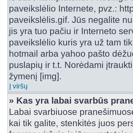
paveikslėlio Internete, pvz.: 
paveikslėlis.gif. Jūs negalite n
jis yra tuo pačiu ir Interneto ser
paveikslėlio kuris yra už tam ti
hotmail arba yahoo pašto dėžu
puslapių ir t.t. Norėdami įtrau
žymenį [img].
Į viršų
» Kas yra labai svarbūs pran
Labai svarbiuose pranešimuose
kai tik galite, stenkitės juos pe