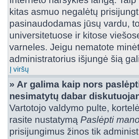
kitas asmuo negalėtų prisijungt
pasinaudodamas jūsų vardu, tod
universitetuose ir kitose viešo
varneles. Jeigu nematote minėt
administratorius išjungė šią ga
Į viršų
» Ar galima kaip nors paslėpt
nesimatytų dabar diskutuojan
Vartotojo valdymo pulte, kortelė
rasite nustatymą
Paslėpti man
prisijungimus žinos tik administr