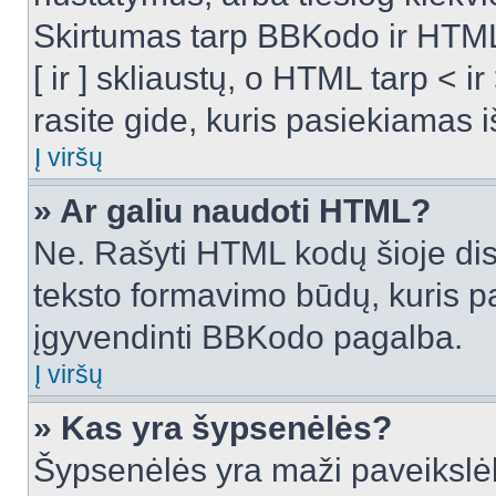
Skirtumas tarp BBKodo ir HTML
[ ir ] skliaustų, o HTML tarp <
rasite gide, kuris pasiekiamas
Į viršų
» Ar galiu naudoti HTML?
Ne. Rašyti HTML kodų šioje dis
teksto formavimo būdų, kuris 
įgyvendinti BBKodo pagalba.
Į viršų
» Kas yra šypsenėlės?
Šypsenėlės yra maži paveikslėl