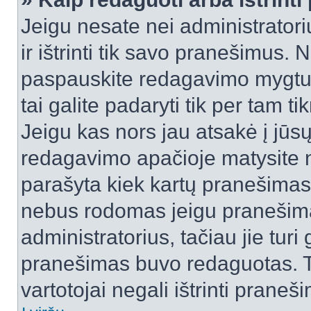
Jeigu nesate nei administratori
ir ištrinti tik savo pranešimus
paspauskite redagavimo mygtuk
tai galite padaryti tik per tam 
Jeigu kas nors jau atsakė į jūs
redagavimo apačioje matysite n
parašyta kiek kartų pranešimas
nebus rodomas jeigu pranešim
administratorius, tačiau jie turi
pranešimas buvo redaguotas. Tai
vartotojai negali ištrinti praneši