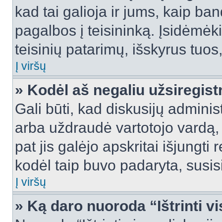
kad tai galioja ir jums, kaip ba
pagalbos į teisininką. Įsidėmėk
teisinių patarimų, išskyrus tuos,
Į viršų
» Kodėl aš negaliu užsiregist
Gali būti, kad diskusijų admini
arba uždraudė vartotojo vardą, 
pat jis galėjo apskritai išjungti 
kodėl taip buvo padaryta, susisi
Į viršų
» Ką daro nuoroda “Ištrinti v