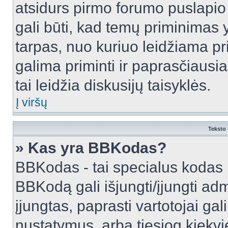
atsidurs pirmo forumo puslapio
gali būti, kad temų priminimas 
tarpas, nuo kuriuo leidžiama pr
galima priminti ir paprasčiausiai 
tai leidžia diskusijų taisyklės.
Į viršų
Teksto 
» Kas yra BBKodas?
BBKodas - tai specialus kodas 
BBKodą gali išjungti/įjungti ad
įjungtas, paprasti vartotojai gali 
nustatymus, arba tiesiog kiek