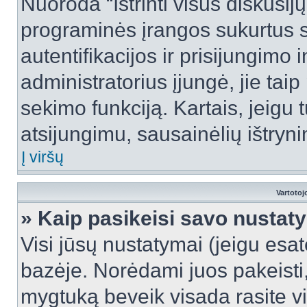
Nuoroda “Ištrinti visus diskusij
programinės įrangos sukurtus 
autentifikacijos ir prisijungimo 
administratorius įjungė, jie tai
sekimo funkciją. Kartais, jeigu 
atsijungimu, sausainėlių ištryni
Į viršų
Vartotoj
» Kaip pasikeisi savo nusta
Visi jūsų nustatymai (jeigu es
bazėje. Norėdami juos pakeisti,
mygtuką beveik visada rasite vi