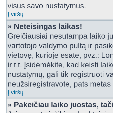
visus savo nustatymus.
Į viršų
» Neteisingas laikas!
Greičiausiai nesutampa laiko juo
vartotojo valdymo pultą ir pasike
vietovę, kurioje esate, pvz.: L
ir t.t. Įsidėmėkite, kad keisti lai
nustatymų, gali tik registruoti va
neužsiregistravote, pats metas b
Į viršų
» Pakeičiau laiko juostas, tač