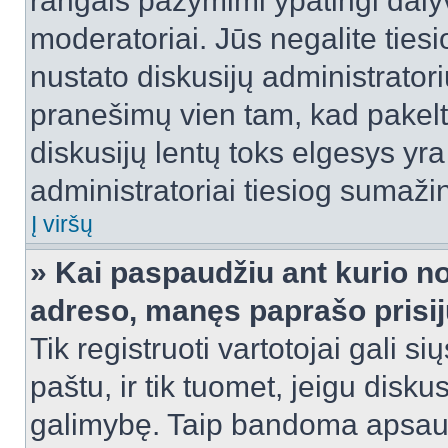
rangais pažymimi ypatingi dalyvi
moderatoriai. Jūs negalite tiesi
nustato diskusijų administrator
pranešimų vien tam, kad pake
diskusijų lentų toks elgesys yr
administratoriai tiesiog sumaži
Į viršų
» Kai paspaudžiu ant kurio no
adreso, manęs paprašo prisij
Tik registruoti vartotojai gali s
paštu, ir tik tuomet, jeigu disku
galimybę. Taip bandoma apsaugo