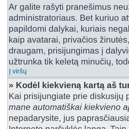
Ar galite rašyti pranešimus neu
administratoriaus. Bet kuriuo a
papildomi dalykai, kuriais negal
kaip avatarai, privačios žinutės
draugam, prisijungimas į dalyvių
užtrunka tik keletą minučių, todė
Į viršų
» Kodėl kiekvieną kartą aš tur
Kai prisijungiate prie diskusijų
mane automatiškai kiekvieno 
nepadarysite, jus paprasčiausiai
Interneto naršyklės langą. Ta