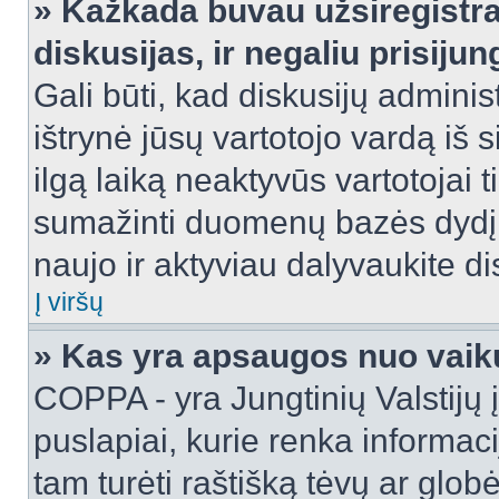
» Kažkada buvau užsiregistra
diskusijas, ir negaliu prisijun
Gali būti, kad diskusijų adminis
ištrynė jūsų vartotojo vardą iš
ilgą laiką neaktyvūs vartotojai 
sumažinti duomenų bazės dydį. J
naujo ir aktyviau dalyvaukite di
Į viršų
» Kas yra apsaugos nuo vaik
COPPA - yra Jungtinių Valstijų į
puslapiai, kurie renka informac
tam turėti raštišką tėvų ar globė