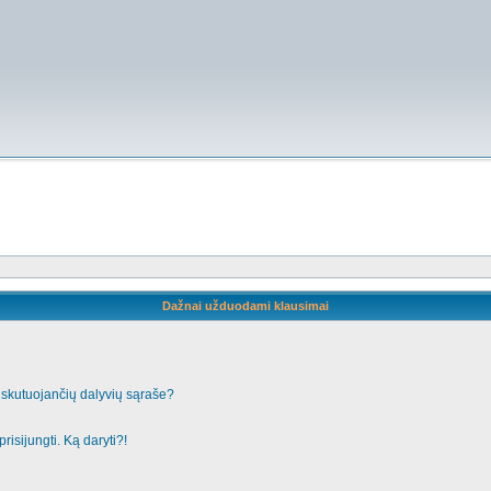
Dažnai užduodami klausimai
iskutuojančių dalyvių sąraše?
risijungti. Ką daryti?!