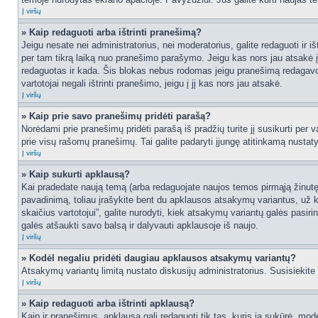
Į viršų
» Kaip redaguoti arba ištrinti pranešimą?
Jeigu nesate nei administratorius, nei moderatorius, galite redaguoti ir
per tam tikrą laiką nuo pranešimo parašymo. Jeigu kas nors jau atsakė 
redaguotas ir kada. Šis blokas nebus rodomas jeigu pranešimą redagavo mo
vartotojai negali ištrinti pranešimo, jeigu į jį kas nors jau atsakė.
Į viršų
» Kaip prie savo pranešimų pridėti parašą?
Norėdami prie pranešimų pridėti parašą iš pradžių turite jį susikurti per
prie visų rašomų pranešimų. Tai galite padaryti įjungę atitinkamą nusta
Į viršų
» Kaip sukurti apklausą?
Kai pradedate naują temą (arba redaguojate naujos temos pirmąją žinutę),
pavadinimą, toliau įrašykite bent du apklausos atsakymų variantus, už k
skaičius vartotojui”, galite nurodyti, kiek atsakymų variantų galės pasiri
galės atšaukti savo balsą ir dalyvauti apklausoje iš naujo.
Į viršų
» Kodėl negaliu pridėti daugiau apklausos atsakymų variantų?
Atsakymų variantų limitą nustato diskusijų administratorius. Susisiekite
Į viršų
» Kaip redaguoti arba ištrinti apklausą?
Kaip ir pranešimus, apklausą gali redaguoti tik tas, kuris ją sukūrė, m