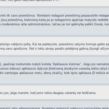
 ištrinti tik savo pranešimus. Norėdami redaguoti pranešimą paspauskite redaga
į jūsų pranešimą, kiekvieną kartą po jo redagavimo apačioje matysite nedidel
deratorius arba administratorius, tačiau jie turi galimybę palikti žinutę, ko
 vartotojo valdymo pultą. Kai tai padarysite, pranešimo rašymo formoje galite 
tymą savo aprašyme. Net ir tokiu atveju parašo pridėjimą galimą išjungti atž
 apačioje turėtumėte matyti kortelę “Apklausos kūrimas”. Jeigu jos nematote, 
uriuos balsuos apklausos dalyviai (kiekvieną atsakymo variantą reikia rašyti 
nkti vartotojas apklausos metu, dienų skaičių, kiek tęsis apklausa (0 reiškia nie
 su juo, jeigu manote, kad jums reikia daugiau variantų nei leidžiama.
oderatoriai arba administratoriai. Norėdami redaguoti apklausą paspauskite re