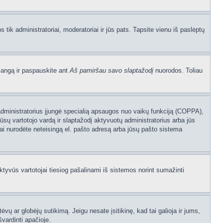
os tik administratoriai, moderatoriai ir jūs pats. Tapsite vienu iš paslėptų
langą ir paspauskite ant
Aš pamiršau savo slaptažodį
nuorodos. Toliau
sijų administratorius įjungė specialią apsaugos nuo vaikų funkciją (COPPA),
ūsų vartotojo vardą ir slaptažodį aktyvuotų administratorius arba jūs
usiai nurodėte neteisingą el. pašto adresą arba jūsų pašto sistema
aktyvūs vartotojai tiesiog pašalinami iš sistemos norint sumažinti
ėvų ar globėjų sutikimą. Jeigu nesate įsitikinę, kad tai galioja ir jums,
švardinti apačioje.