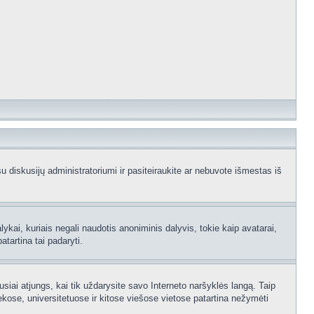
e su diskusijų administratoriumi ir pasiteiraukite ar nebuvote išmestas iš
ykai, kuriais negali naudotis anoniminis dalyvis, tokie kaip avatarai,
atartina tai padaryti.
usiai atjungs, kai tik uždarysite savo Interneto naršyklės langą. Taip
kose, universitetuose ir kitose viešose vietose patartina nežymėti