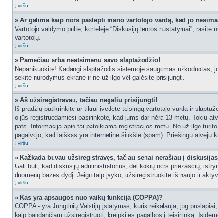
Į viršų
» Ar galima kaip nors paslėpti mano vartotojo vardą, kad jo nesima
Vartotojo valdymo pulte, kortelėje “Diskusijų lentos nustatymai”, rasite
vartotojų.
Į viršų
» Pamečiau arba neatsimenu savo slaptažodžio!
Nepanikuokite! Kadangi slaptažodis sistemoje saugomas užkoduotas, jo ga
sekite nurodymus ekrane ir ne už ilgo vėl galėsite prisijungti.
Į viršų
» Aš užsiregistravau, tačiau negaliu prisijungti!
Iš pradžių patikrinkite ar tikrai įvedėte teisingą vartotojo vardą ir slapt
o jūs registruodamiesi pasirinkote, kad jums dar nėra 13 metų. Tokiu atve
pats. Informacija apie tai pateikiama registracijos metu. Ne už ilgo turit
pagalvojo, kad laiškas yra internetinė šiukšlė (spam). Priešingu atveju kr
Į viršų
» Kažkada buvau užsiregistravęs, tačiau senai nerašiau į diskusijas, 
Gali būti, kad diskusijų administratorius, dėl kokių nors priežasčių, išt
duomenų bazės dydį. Jeigu taip įvyko, užsiregistruokite iš naujo ir aktyv
Į viršų
» Kas yra apsaugos nuo vaikų funkcija (COPPA)?
COPPA - yra Jungtinių Valstijų įstatymas, kuris reikalauja, jog puslapiai, 
kaip bandančiam užsiregistruoti, kreipkitės pagalbos į teisininką. Įsidėm