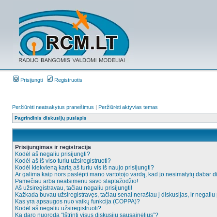
Prisijungti
Registruotis
Peržiūrėti neatsakytus pranešimus
|
Peržiūrėti aktyvias temas
Pagrindinis diskusijų puslapis
Prisijungimas ir registracija
Kodėl aš negaliu prisijungti?
Kodėl aš iš viso turiu užsiregistruoti?
Kodėl kiekvieną kartą aš turiu vis iš naujo prisijungti?
Ar galima kaip nors paslėpti mano vartotojo vardą, kad jo nesimatytų dabar d
Pamečiau arba neatsimenu savo slaptažodžio!
Aš užsiregistravau, tačiau negaliu prisijungti!
Kažkada buvau užsiregistravęs, tačiau senai nerašiau į diskusijas, ir negaliu p
Kas yra apsaugos nuo vaikų funkcija (COPPA)?
Kodėl aš negaliu užsiregistruoti?
Ką daro nuoroda “Ištrinti visus diskusijų sausainėlius”?