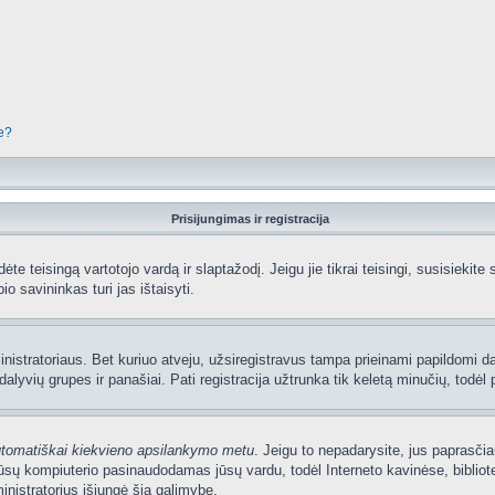
je?
Prisijungimas ir registracija
edėte teisingą vartotojo vardą ir slaptažodį. Jeigu jie tikrai teisingi, susisiekit
io savininkas turi jas ištaisyti.
nistratoriaus. Bet kuriuo atveju, užsiregistravus tampa prieinami papildomi dal
lyvių grupes ir panašiai. Pati registracija užtrunka tik keletą minučių, todėl p
utomatiškai kiekvieno apsilankymo metu
. Jeigu to nepadarysite, jus paprasčia
sų kompiuterio pasinaudodamas jūsų vardu, todėl Interneto kavinėse, bibliote
nistratorius išjungė šią galimybę.