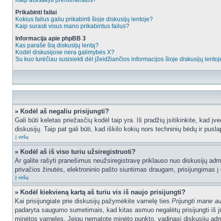
Kaip atsisakyti prenumeratos?
Prikabinti failai
Kokius failus galiu prikabinti šioje diskusijų lentoje?
Kaip surasti visus mano prikabintus failus?
Informacija apie phpBB 3
Kas parašė šią diskusijų lentą?
Kodėl diskusijose nėra galimybės X?
Su kuo turėčiau susisiekti dėl įžeidžiančios informacijos šioje diskusijų lento
» Kodėl aš negaliu prisijungti?
Gali būti keletas priežasčių kodėl taip yra. Iš pradžių įsitikinkite, kad įv
diskusijų. Taip pat gali būti, kad iškilo kokių nors techninių bėdų ir puslap
Į viršų
» Kodėl aš iš viso turiu užsiregistruoti?
Ar galite rašyti pranešimus neužsiregistravę priklauso nuo diskusijų admi
privačios žinutės, elektroninio pašto siuntimas draugam, prisijungimas į da
Į viršų
» Kodėl kiekvieną kartą aš turiu vis iš naujo prisijungti?
Kai prisijungiate prie diskusijų pažymėkite varnelę ties
Prijungti mane a
padaryta saugumo sumetimais, kad kitas asmuo negalėtų prisijungti iš jū
minėtos varneles. Jeigu nematote minėto punkto, vadinasi diskusijų admi