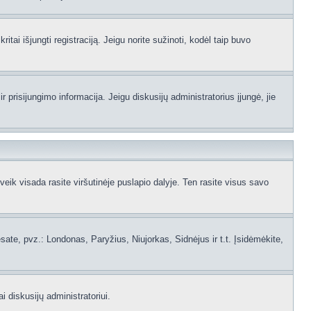
itai išjungti registraciją. Jeigu norite sužinoti, kodėl taip buvo
 prisijungimo informacija. Jeigu diskusijų administratorius įjungė, jie
ik visada rasite viršutinėje puslapio dalyje. Ten rasite visus savo
 esate, pvz.: Londonas, Paryžius, Niujorkas, Sidnėjus ir t.t. Įsidėmėkite,
i diskusijų administratoriui.