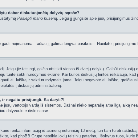
tytų dabar diskutuojančių dalyvių sąraše?
 nustatymą
Paslėpti mano būseną
. Jeigu jį įjungsite apie jūsų prisijungimus žin
uti neįmanoma. Tačiau jį galima lengvai pasikeisti. Nueikite į prisijungimo 
ažodį. Jeigu jie teisingi, galėjo atsitikti vienas iš dviejų dalykų. Galbūt disku
ju turite sekti nurodymus ekrane. Kai kurios diskusijų lentos reikalauja, kad j
e gauti el. laišką ir sekti nurodymais jame. Jeigu negavote el. laiško, greičia
eipkitės į diskusijų administratorių.
ir negaliu prisijungti. Ką daryti?!
rynė jūsų vartotojo vardą iš sistemos. Dažnai nieko neparašę arba ilgą laiką ne
iau dalyvaukite diskusijose.
kurie renka informaciją iš asmenų neturinčių 13 metų, turi tam turėti raštišką t
ėkite, kad phpBB Grupė neteikia jokių teisinių patarimų, išskyrus tuos, kurie i