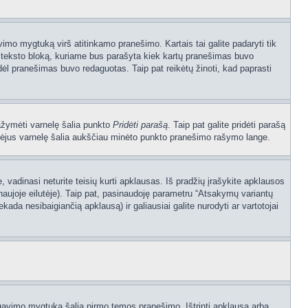
vimo mygtuką virš atitinkamo pranešimo. Kartais tai galite padaryti tik
į teksto bloką, kuriame bus parašyta kiek kartų pranešimas buvo
dėl pranešimas buvo redaguotas. Taip pat reikėtų žinoti, kad paprasti
pažymėti varnelę šalia punkto
Pridėti parašą
. Taip pat galite pridėti parašą
ymėjus varnelę šalia aukščiau minėto punkto pranešimo rašymo lange.
vadinasi neturite teisių kurti apklausas. Iš pradžių įrašykite apklausos
naujoje eilutėje). Taip pat, pasinaudoję parametru “Atsakymų variantų
kada nesibaigiančią apklausą) ir galiausiai galite nurodyti ar vartotojai
dagavimo mygtuką šalia pirmo temos pranešimo. Ištrinti apklausą arba