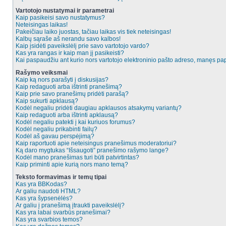
Vartotojo nustatymai ir parametrai
Kaip pasikeisi savo nustatymus?
Neteisingas laikas!
Pakeičiau laiko juostas, tačiau laikas vis tiek neteisingas!
Kalbų sąraše aš nerandu savo kalbos!
Kaip įsidėti paveikslėlį prie savo vartotojo vardo?
Kas yra rangas ir kaip man jį pasikeisti?
Kai paspaudžiu ant kurio nors vartotojo elektroninio pašto adreso, manęs pap
Rašymo veiksmai
Kaip ką nors parašyti į diskusijas?
Kaip redaguoti arba ištrinti pranešimą?
Kaip prie savo pranešimų pridėti parašą?
Kaip sukurti apklausą?
Kodėl negaliu pridėti daugiau apklausos atsakymų variantų?
Kaip redaguoti arba ištrinti apklausą?
Kodėl negaliu patekti į kai kuriuos forumus?
Kodėl negaliu prikabinti failų?
Kodėl aš gavau perspėjimą?
Kaip raportuoti apie neteisingus pranešimus moderatoriui?
Ką daro mygtukas “Išsaugoti” pranešimo rašymo lange?
Kodėl mano pranešimas turi būti patvirtintas?
Kaip priminti apie kurią nors mano temą?
Teksto formavimas ir temų tipai
Kas yra BBKodas?
Ar galiu naudoti HTML?
Kas yra šypsenėlės?
Ar galiu į pranešimą įtraukti paveikslėlį?
Kas yra labai svarbūs pranešimai?
Kas yra svarbios temos?