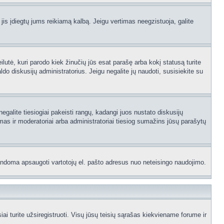
 jis įdiegtų jums reikiamą kalbą. Jeigu vertimas neegzistuoja, galite
ilutė, kuri parodo kiek žinučių jūs esat parašę arba kokį statusą turite
ldo diskusijų administratorius. Jeigu negalite jų naudoti, susisiekite su
egalite tiesiogiai pakeisti rangų, kadangi juos nustato diskusijų
as ir moderatoriai arba administratoriai tiesiog sumažins jūsų parašytų
p bandoma apsaugoti vartotojų el. pašto adresus nuo neteisingo naudojimo.
 turite užsiregistruoti. Visų jūsų teisių sąrašas kiekviename forume ir