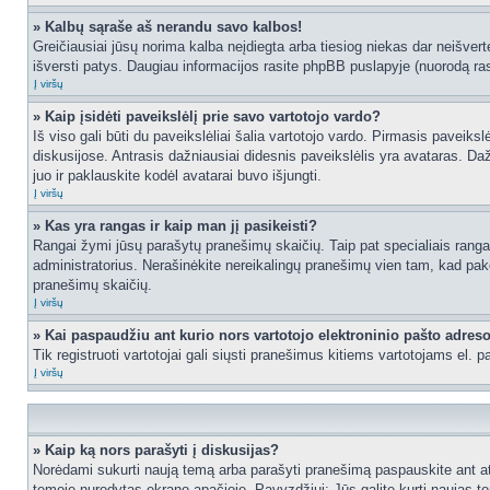
» Kalbų sąraše aš nerandu savo kalbos!
Greičiausiai jūsų norima kalba neįdiegta arba tiesiog niekas dar neišvertė
išversti patys. Daugiau informacijos rasite phpBB puslapyje (nuorodą ras
Į viršų
» Kaip įsidėti paveikslėlį prie savo vartotojo vardo?
Iš viso gali būti du paveikslėliai šalia vartotojo vardo. Pirmasis paveiks
diskusijose. Antrasis dažniausiai didesnis paveikslėlis yra avataras. Dažn
juo ir paklauskite kodėl avatarai buvo išjungti.
Į viršų
» Kas yra rangas ir kaip man jį pasikeisti?
Rangai žymi jūsų parašytų pranešimų skaičių. Taip pat specialiais rangais
administratorius. Nerašinėkite nereikalingų pranešimų vien tam, kad pak
pranešimų skaičių.
Į viršų
» Kai paspaudžiu ant kurio nors vartotojo elektroninio pašto adres
Tik registruoti vartotojai gali siųsti pranešimus kitiems vartotojams el.
Į viršų
» Kaip ką nors parašyti į diskusijas?
Norėdami sukurti naują temą arba parašyti pranešimą paspauskite ant at
temoje nurodytas ekrano apačioje. Pavyzdžiui: Jūs galite kurti naujas tem