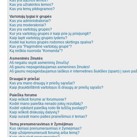
Kas yra dažnos temos?
Kas yra užrakintos temos?
Kas yra temų piktogramos?
Vartotojų lygiai ir grupės
Kas yra administratoriai?
Kas yra moderatoriai?
Kas yra vartotojų grupės?
Kur yra vartotojų grupės ir kaip prie jų prisijungti?
Kaip tapti vartotojų grupės lyderiu?
Kodėl kai kurios grupės rodomos skirtinga spalva?
Kas yra “Pagrindinė vartotojų grupė”?
Ką reiškia nuoroda “Komanda”?
Asmeninės žinutės
Aš negaliu siųsti asmeninių žinučių!
Aš gaunu nepageidaujamas asmenines žinutes!
Aš gaunu nepageidaujamus laiškus ir internetines šiukšles (spam) į savo pašt
Draugai ir priešai
Kas yra mano draugų ir priešų sąrašai?
Kaip įtraukti/ištrinti vartotojus iš draugų ar priešų sąrašo?
Paieška forume
Kaip ieškoti forume ar forumuose?
Kodėl mano paieška nerado jokių rezultatų?
Kodėl vykdant paiešką rodo tik tuščią puslapį!?
Kaip ieškoti diskusijų dalyvių?
Kaip surasti mano paties pranešimus ir temas?
Temų prenumeravimas ir žymėjimas
Kuo skiriasi prenumeravimas ir žymėjimas?
Kaip užsiprenumeruoti forumą arba temą?