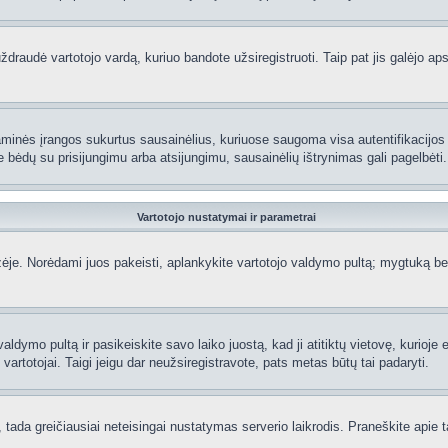
raudė vartotojo vardą, kuriuo bandote užsiregistruoti. Taip pat jis galėjo apskr
aminės įrangos sukurtus sausainėlius, kuriuose saugoma visa autentifikacijos ir
te bėdų su prisijungimu arba atsijungimu, sausainėlių ištrynimas gali pagelbėti.
Vartotojo nustatymai ir parametrai
je. Norėdami juos pakeisti, aplankykite vartotojo valdymo pultą; mygtuką beve
aldymo pultą ir pasikeiskite savo laiko juostą, kad ji atitiktų vietovę, kurioje
ti vartotojai. Taigi jeigu dar neužsiregistravote, pats metas būtų tai padaryti.
ą, tada greičiausiai neteisingai nustatymas serverio laikrodis. Praneškite apie ta