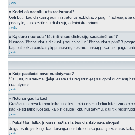
Į viršų
» Kodėl aš negaliu užsiregistruoti?
Gali būti, kad diskusijų administratorius užblokavo jūsų IP adresą arba užd
padaryta, susisiekite su diskusijų administratoriumi.
Į viršų
» Ką daro nuoroda “Ištrinti visus diskusijų sausainėlius”?
Nuoroda “Ištrinti visus diskusijų sausainėlius” ištrina visus phpBB progr
taip pat teikia perskaitytų pranešimų sekimo funkciją. Kartais, jeigu turi
Į viršų
» Kaip pasikeisi savo nustatymus?
Visi jūsų nustatymai (jeigu esate užsiregistravęs) saugomi duomenų bazė
nustatymus.
Į viršų
» Neteisingas laikas!
Greičiausiai nesutampa laiko juostos. Tokiu atveju keliaukite į vartotojo v
kad keisti laiko juostas, kaip ir daugelį kitų nustatymų, gali tik registruo
Į viršų
» Pakeičiau laiko juostas, tačiau laikas vis tiek neteisingas!
Jeigu esate įsitikinę, kad teisingai nustatėte laiko juostą ir vasaros laik
Į viršų