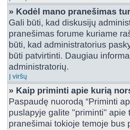
» Kodėl mano pranešimas turi
Gali būti, kad diskusijų admini
pranešimas forume kuriame rašote
būti, kad administratorius pasky
būti patvirtinti. Daugiau inform
administratorių.
Į viršų
» Kaip priminti apie kurią n
Paspaudę nuorodą “Priminti ap
puslapyje galite "priminti" apie
pranešimai tokioje temoje bus p