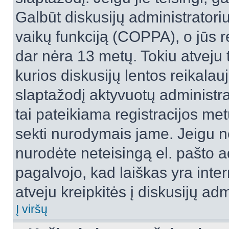
Galbūt diskusijų administrator
vaikų funkciją (COPPA), o jūs r
dar nėra 13 metų. Tokiu atveju 
kurios diskusijų lentos reikalauj
slaptažodį aktyvuotų administra
tai pateikiama registracijos metu.
sekti nurodymais jame. Jeigu ne
nurodėte neteisingą el. pašto 
pagalvojo, kad laiškas yra inte
atveju kreipkitės į diskusijų adm
Į viršų