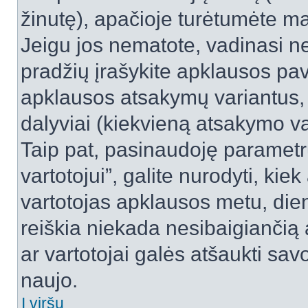
žinutę), apačioje turėtumėte ma
Jeigu jos nematote, vadinasi net
pradžių įrašykite apklausos pav
apklausos atsakymų variantus,
dalyviai (kiekvieną atsakymo var
Taip pat, pasinaudoję parametr
vartotojui”, galite nurodyti, kie
vartotojas apklausos metu, dien
reiškia niekada nesibaigiančią a
ar vartotojai galės atšaukti sav
naujo.
Į viršų