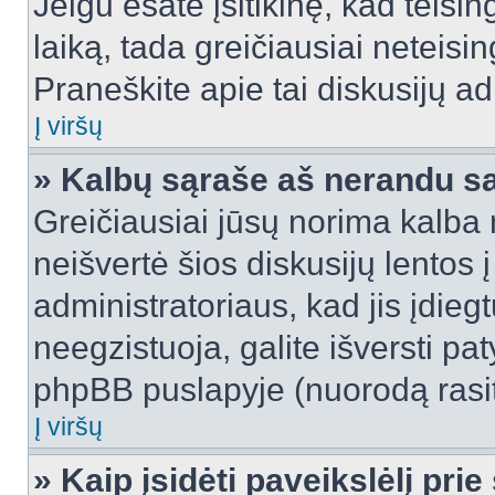
Jeigu esate įsitikinę, kad teisin
laiką, tada greičiausiai neteisi
Praneškite apie tai diskusijų ad
Į viršų
» Kalbų sąraše aš nerandu s
Greičiausiai jūsų norima kalba 
neišvertė šios diskusijų lentos 
administratoriaus, kad jis įdie
neegzistuoja, galite išversti pa
phpBB puslapyje (nuorodą rasit
Į viršų
» Kaip įsidėti paveikslėlį pri