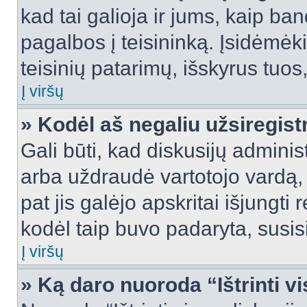
kad tai galioja ir jums, kaip ba
pagalbos į teisininką. Įsidėmėk
teisinių patarimų, išskyrus tuos,
Į viršų
» Kodėl aš negaliu užsiregist
Gali būti, kad diskusijų admini
arba uždraudė vartotojo vardą, 
pat jis galėjo apskritai išjungti 
kodėl taip buvo padaryta, susisi
Į viršų
» Ką daro nuoroda “Ištrinti v