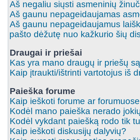
Aš negaliu siųsti asmeninių žinuč
Aš gaunu nepageidaujamas asme
Aš gaunu nepageidaujamus laiškus
pašto dėžutę nuo kažkurio šių dis
Draugai ir priešai
Kas yra mano draugų ir priešų są
Kaip įtraukti/ištrinti vartotojus i
Paieška forume
Kaip ieškoti forume ar forumuos
Kodėl mano paieška nerado jokių
Kodėl vykdant paiešką rodo tik tu
Kaip ieškoti diskusijų dalyvių?