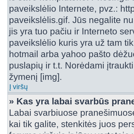
paveikslėlio Internete, pvz.: 
paveikslėlis.gif. Jūs negalite n
jis yra tuo pačiu ir Interneto ser
paveikslėlio kuris yra už tam ti
hotmail arba yahoo pašto dėžu
puslapių ir t.t. Norėdami įtrau
žymenį [img].
Į viršų
» Kas yra labai svarbūs pran
Labai svarbiuose pranešimuose
kai tik galite, stenkitės juos pe