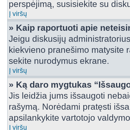
perspėjimą, susisiekite su disku
Į viršų
» Kaip raportuoti apie netei
Jeigu diskusijų administratorius
kiekvieno pranešimo matysite r
sekite nurodymus ekrane.
Į viršų
» Ką daro mygtukas “Išsaugo
Jis leidžia jums išsaugoti nebai
rašymą. Norėdami pratęsti išs
apsilankykite vartotojo valdymo
Į viršų