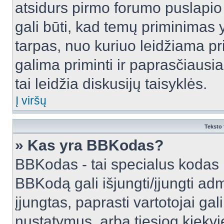
atsidurs pirmo forumo puslapio
gali būti, kad temų priminimas 
tarpas, nuo kuriuo leidžiama pr
galima priminti ir paprasčiausiai 
tai leidžia diskusijų taisyklės.
Į viršų
Teksto 
» Kas yra BBKodas?
BBKodas - tai specialus kodas 
BBKodą gali išjungti/įjungti ad
įjungtas, paprasti vartotojai gali 
nustatymus, arba tiesiog kiek