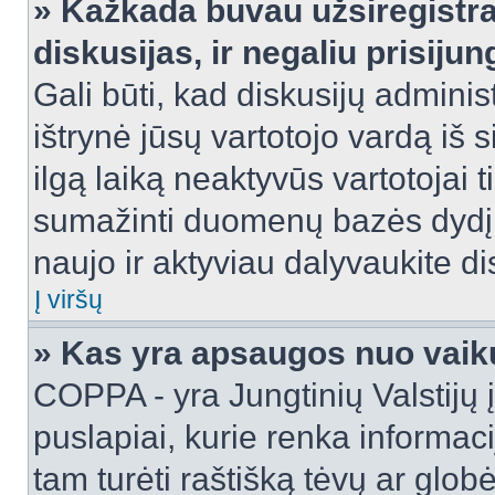
» Kažkada buvau užsiregistra
diskusijas, ir negaliu prisijun
Gali būti, kad diskusijų adminis
ištrynė jūsų vartotojo vardą iš
ilgą laiką neaktyvūs vartotojai 
sumažinti duomenų bazės dydį. J
naujo ir aktyviau dalyvaukite di
Į viršų
» Kas yra apsaugos nuo vaik
COPPA - yra Jungtinių Valstijų į
puslapiai, kurie renka informac
tam turėti raštišką tėvų ar globė