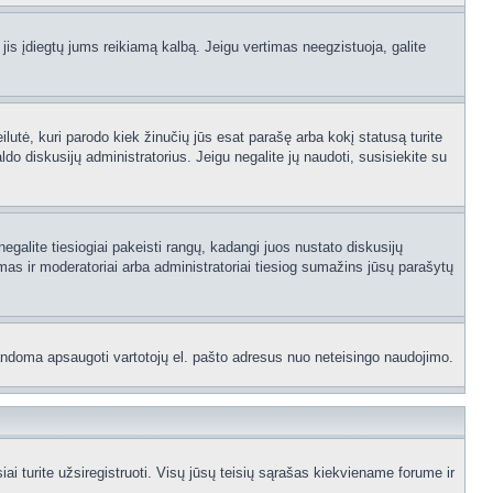
 jis įdiegtų jums reikiamą kalbą. Jeigu vertimas neegzistuoja, galite
ilutė, kuri parodo kiek žinučių jūs esat parašę arba kokį statusą turite
ldo diskusijų administratorius. Jeigu negalite jų naudoti, susisiekite su
egalite tiesiogiai pakeisti rangų, kadangi juos nustato diskusijų
as ir moderatoriai arba administratoriai tiesiog sumažins jūsų parašytų
p bandoma apsaugoti vartotojų el. pašto adresus nuo neteisingo naudojimo.
 turite užsiregistruoti. Visų jūsų teisių sąrašas kiekviename forume ir