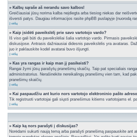
» Kalbų sąraše aš nerandu savo kalbos!
Greičiausiai jūsų norima kalba neįdiegta arba tiesiog niekas dar neišvertė
išversti patys. Daugiau informacijos rasite phpBB puslapyje (nuorodą ras
Į viršų
» Kaip įsidėti paveikslėlį prie savo vartotojo vardo?
Iš viso gali būti du paveikslėliai šalia vartotojo vardo. Pirmasis paveiks
diskusijose. Antrasis dažniausiai didesnis paveikslėlis yra avataras. Dažn
juo ir paklauskite kodėl avatarai buvo išjungti.
Į viršų
» Kas yra rangas ir kaip man jį pasikeisti?
Rangai žymi jūsų parašytų pranešimų skaičių. Taip pat specialiais rangais
administratorius. Nerašinėkite nereikalingų pranešimų vien tam, kad pak
pranešimų skaičių.
Į viršų
» Kai paspaudžiu ant kurio nors vartotojo elektroninio pašto adres
Tik registruoti vartotojai gali siųsti pranešimus kitiems vartotojams el.
Į viršų
» Kaip ką nors parašyti į diskusijas?
Norėdami sukurti naują temą arba parašyti pranešimą paspauskite ant at
temoje nurodytas ekrano apačioje. Pavyzdžiui: Jūs galite kurti naujas tem