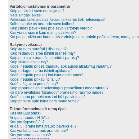
Vartotojo nustatymai ir parametrai
Kaip pasikeisi savo nustatymus?
Neteisingas laikas!
Pakeičiau laiko juostas, tačiau laikas vis tiek neteisingas!
Kalbų sąraše aš nerandu savo kalbos!
Kaip įsidėti paveikslėlį prie savo vartotojo vardo?
Kas yra rangas ir kaip man jį pasikeisti?
Kai paspaudžiu ant kurio nors vartotojo elektroninio pašto adreso, manęs pap
Rašymo veiksmai
Kaip ką nors parašyti į diskusijas?
Kaip redaguoti arba ištrinti pranešimą?
Kaip prie savo pranešimų pridėti parašą?
Kaip sukurti apklausą?
Kodėl negaliu pridėti daugiau apklausos atsakymų variantų?
Kaip redaguoti arba ištrinti apklausą?
Kodėl negaliu patekti į kai kuriuos forumus?
Kodėl negaliu prikabinti failų?
Kodėl aš gavau perspėjimą?
Kaip raportuoti apie neteisingus pranešimus moderatoriui?
Ką daro mygtukas “Išsaugoti” pranešimo rašymo lange?
Kodėl mano pranešimas turi būti patvirtintas?
Kaip priminti apie kurią nors mano temą?
Teksto formavimas ir temų tipai
Kas yra BBKodas?
Ar galiu naudoti HTML?
Kas yra šypsenėlės?
Ar galiu į pranešimą įtraukti paveikslėlį?
Kas yra labai svarbūs pranešimai?
Kas yra svarbios temos?