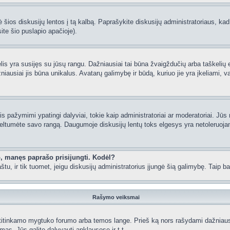
 šios diskusijų lentos į tą kalbą. Paprašykite diskusijų administratoriaus, kad
ite šio puslapio apačioje).
lėlis yra susijęs su jūsų rangu. Dažniausiai tai būna žvaigždučių arba taškelių e
iausiai jis būna unikalus. Avatarų galimybę ir būdą, kuriuo jie yra įkeliami, va
 pažymimi ypatingi dalyviai, tokie kaip administratoriai ar moderatoriai. Jūs n
eltumėte savo rangą. Daugumoje diskusijų lentų toks elgesys yra netoleruojam
o, manęs paprašo prisijungti. Kodėl?
 paštu, ir tik tuomet, jeigu diskusijų administratorius įjungė šią galimybę. Tai
Rašymo veiksmai
itinkamo mygtuko forumo arba temos lange. Prieš ką nors rašydami dažniausiai
as, Jūs galite dalyvauti apklausose ir t.t.