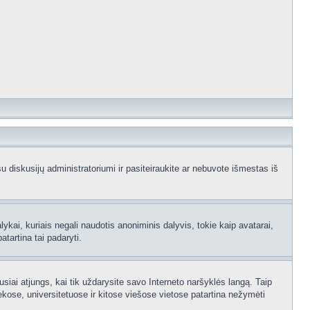
e su diskusijų administratoriumi ir pasiteiraukite ar nebuvote išmestas iš
ykai, kuriais negali naudotis anoniminis dalyvis, tokie kaip avatarai,
atartina tai padaryti.
usiai atjungs, kai tik uždarysite savo Interneto naršyklės langą. Taip
kose, universitetuose ir kitose viešose vietose patartina nežymėti