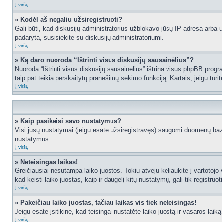
Į viršų
» Kodėl aš negaliu užsiregistruoti?
Gali būti, kad diskusijų administratorius užblokavo jūsų IP adresą arba užd
padaryta, susisiekite su diskusijų administratoriumi.
Į viršų
» Ką daro nuoroda “Ištrinti visus diskusijų sausainėlius”?
Nuoroda “Ištrinti visus diskusijų sausainėlius” ištrina visus phpBB progr
taip pat teikia perskaitytų pranešimų sekimo funkciją. Kartais, jeigu turi
Į viršų
» Kaip pasikeisi savo nustatymus?
Visi jūsų nustatymai (jeigu esate užsiregistravęs) saugomi duomenų bazė
nustatymus.
Į viršų
» Neteisingas laikas!
Greičiausiai nesutampa laiko juostos. Tokiu atveju keliaukite į vartotojo v
kad keisti laiko juostas, kaip ir daugelį kitų nustatymų, gali tik registruo
Į viršų
» Pakeičiau laiko juostas, tačiau laikas vis tiek neteisingas!
Jeigu esate įsitikinę, kad teisingai nustatėte laiko juostą ir vasaros laik
Į viršų