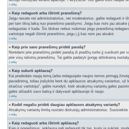
Į viršų
» Kaip redaguoti arba ištrinti pranešimą?
Jeigu nesate nei administratorius, nei moderatorius, galite redaguoti ir
per tam tikrą laiką nuo pranešimo parašymo. Jeigu kas nors jau atsakė 
redaguotas ir kada. Šis blokas nebus rodomas jeigu pranešimą redagavo mo
vartotojai negali ištrinti pranešimo, jeigu į jį kas nors jau atsakė.
Į viršų
» Kaip prie savo pranešimų pridėti parašą?
Norėdami prie pranešimų pridėti parašą iš pradžių turite jį susikurti per
prie visų rašomų pranešimų. Tai galite padaryti įjungę atitinkamą nusta
Į viršų
» Kaip sukurti apklausą?
Kai pradedate naują temą (arba redaguojate naujos temos pirmąją žinutę),
pavadinimą, toliau įrašykite bent du apklausos atsakymų variantus, už k
skaičius vartotojui”, galite nurodyti, kiek atsakymų variantų galės pasiri
galės atšaukti savo balsą ir dalyvauti apklausoje iš naujo.
Į viršų
» Kodėl negaliu pridėti daugiau apklausos atsakymų variantų?
Atsakymų variantų limitą nustato diskusijų administratorius. Susisiekite
Į viršų
» Kaip redaguoti arba ištrinti apklausą?
Kaip ir pranešimus, apklausą gali redaguoti tik tas, kuris ją sukūrė, m