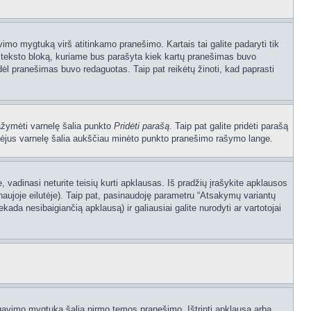
vimo mygtuką virš atitinkamo pranešimo. Kartais tai galite padaryti tik
į teksto bloką, kuriame bus parašyta kiek kartų pranešimas buvo
dėl pranešimas buvo redaguotas. Taip pat reikėtų žinoti, kad paprasti
pažymėti varnelę šalia punkto
Pridėti parašą
. Taip pat galite pridėti parašą
ymėjus varnelę šalia aukščiau minėto punkto pranešimo rašymo lange.
vadinasi neturite teisių kurti apklausas. Iš pradžių įrašykite apklausos
naujoje eilutėje). Taip pat, pasinaudoję parametru “Atsakymų variantų
kada nesibaigiančią apklausą) ir galiausiai galite nurodyti ar vartotojai
dagavimo mygtuką šalia pirmo temos pranešimo. Ištrinti apklausą arba