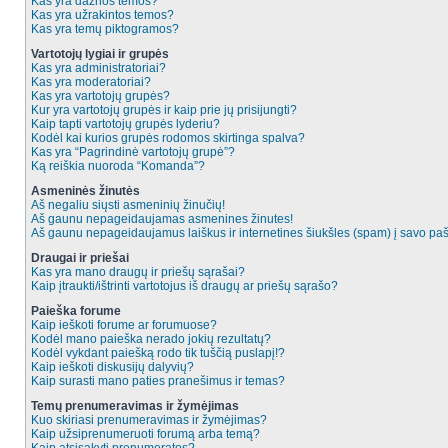
Kas yra dažnos temos?
Kas yra užrakintos temos?
Kas yra temų piktogramos?
Vartotojų lygiai ir grupės
Kas yra administratoriai?
Kas yra moderatoriai?
Kas yra vartotojų grupės?
Kur yra vartotojų grupės ir kaip prie jų prisijungti?
Kaip tapti vartotojų grupės lyderiu?
Kodėl kai kurios grupės rodomos skirtinga spalva?
Kas yra “Pagrindinė vartotojų grupė”?
Ką reiškia nuoroda “Komanda”?
Asmeninės žinutės
Aš negaliu siųsti asmeninių žinučių!
Aš gaunu nepageidaujamas asmenines žinutes!
Aš gaunu nepageidaujamus laiškus ir internetines šiukšles (spam) į savo pašt
Draugai ir priešai
Kas yra mano draugų ir priešų sąrašai?
Kaip įtraukti/ištrinti vartotojus iš draugų ar priešų sąrašo?
Paieška forume
Kaip ieškoti forume ar forumuose?
Kodėl mano paieška nerado jokių rezultatų?
Kodėl vykdant paiešką rodo tik tuščią puslapį!?
Kaip ieškoti diskusijų dalyvių?
Kaip surasti mano paties pranešimus ir temas?
Temų prenumeravimas ir žymėjimas
Kuo skiriasi prenumeravimas ir žymėjimas?
Kaip užsiprenumeruoti forumą arba temą?