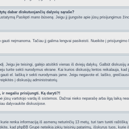
tytų dabar diskutuojančių dalyvių sąraše?
 nustatymą
Paslėpti mano būseną
. Jeigu jį įjungsite apie jūsų prisijungimus žin
uti neįmanoma. Tačiau jį galima lengvai pasikeisti. Nueikite į prisijungimo 
ažodį. Jeigu jie teisingi, galėjo atsitikti vienas iš dviejų dalykų. Galbūt disku
ju turite sekti nurodymus ekrane. Kai kurios diskusijų lentos reikalauja, kad j
e gauti el. laišką ir sekti nurodymais jame. Jeigu negavote el. laiško, greičia
eipkitės į diskusijų administratorių.
ir negaliu prisijungti. Ką daryti?!
rynė jūsų vartotojo vardą iš sistemos. Dažnai nieko neparašę arba ilgą laiką ne
iau dalyvaukite diskusijose.
kurie renka informaciją iš asmenų neturinčių 13 metų, turi tam turėti raštišką t
ėkite, kad phpBB Grupė neteikia jokių teisinių patarimų, išskyrus tuos, kurie i