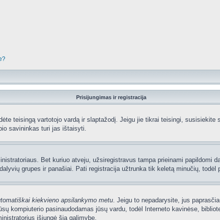
je?
Prisijungimas ir registracija
edėte teisingą vartotojo vardą ir slaptažodį. Jeigu jie tikrai teisingi, susisiekit
io savininkas turi jas ištaisyti.
nistratoriaus. Bet kuriuo atveju, užsiregistravus tampa prieinami papildomi dal
lyvių grupes ir panašiai. Pati registracija užtrunka tik keletą minučių, todėl p
utomatiškai kiekvieno apsilankymo metu
. Jeigu to nepadarysite, jus paprasčia
sų kompiuterio pasinaudodamas jūsų vardu, todėl Interneto kavinėse, bibliote
nistratorius išjungė šią galimybę.