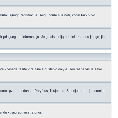
itai išjungti registraciją. Jeigu norite sužinoti, kodėl taip buvo
 prisijungimo informacija. Jeigu diskusijų administratorius įjungė, jie
ik visada rasite viršutinėje puslapio dalyje. Ten rasite visus savo
 esate, pvz.: Londonas, Paryžius, Niujorkas, Sidnėjus ir t.t. Įsidėmėkite,
i diskusijų administratoriui.