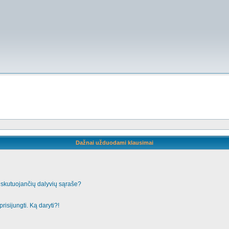
Dažnai užduodami klausimai
iskutuojančių dalyvių sąraše?
risijungti. Ką daryti?!