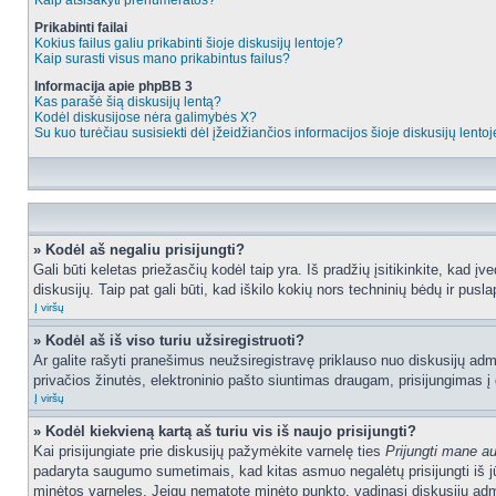
Kaip atsisakyti prenumeratos?
Prikabinti failai
Kokius failus galiu prikabinti šioje diskusijų lentoje?
Kaip surasti visus mano prikabintus failus?
Informacija apie phpBB 3
Kas parašė šią diskusijų lentą?
Kodėl diskusijose nėra galimybės X?
Su kuo turėčiau susisiekti dėl įžeidžiančios informacijos šioje diskusijų lento
» Kodėl aš negaliu prisijungti?
Gali būti keletas priežasčių kodėl taip yra. Iš pradžių įsitikinkite, kad įv
diskusijų. Taip pat gali būti, kad iškilo kokių nors techninių bėdų ir puslap
Į viršų
» Kodėl aš iš viso turiu užsiregistruoti?
Ar galite rašyti pranešimus neužsiregistravę priklauso nuo diskusijų admi
privačios žinutės, elektroninio pašto siuntimas draugam, prisijungimas į da
Į viršų
» Kodėl kiekvieną kartą aš turiu vis iš naujo prisijungti?
Kai prisijungiate prie diskusijų pažymėkite varnelę ties
Prijungti mane a
padaryta saugumo sumetimais, kad kitas asmuo negalėtų prisijungti iš jū
minėtos varneles. Jeigu nematote minėto punkto, vadinasi diskusijų admi