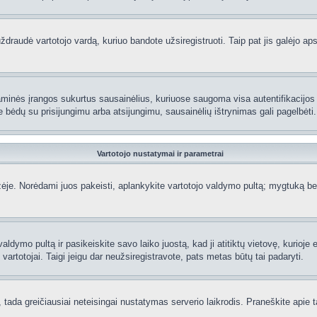
raudė vartotojo vardą, kuriuo bandote užsiregistruoti. Taip pat jis galėjo apskr
aminės įrangos sukurtus sausainėlius, kuriuose saugoma visa autentifikacijos ir
te bėdų su prisijungimu arba atsijungimu, sausainėlių ištrynimas gali pagelbėti.
Vartotojo nustatymai ir parametrai
je. Norėdami juos pakeisti, aplankykite vartotojo valdymo pultą; mygtuką beve
aldymo pultą ir pasikeiskite savo laiko juostą, kad ji atitiktų vietovę, kurioje
ti vartotojai. Taigi jeigu dar neužsiregistravote, pats metas būtų tai padaryti.
ą, tada greičiausiai neteisingai nustatymas serverio laikrodis. Praneškite apie ta