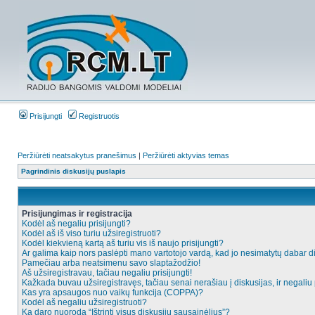
Prisijungti
Registruotis
Peržiūrėti neatsakytus pranešimus
|
Peržiūrėti aktyvias temas
Pagrindinis diskusijų puslapis
Prisijungimas ir registracija
Kodėl aš negaliu prisijungti?
Kodėl aš iš viso turiu užsiregistruoti?
Kodėl kiekvieną kartą aš turiu vis iš naujo prisijungti?
Ar galima kaip nors paslėpti mano vartotojo vardą, kad jo nesimatytų dabar d
Pamečiau arba neatsimenu savo slaptažodžio!
Aš užsiregistravau, tačiau negaliu prisijungti!
Kažkada buvau užsiregistravęs, tačiau senai nerašiau į diskusijas, ir negaliu p
Kas yra apsaugos nuo vaikų funkcija (COPPA)?
Kodėl aš negaliu užsiregistruoti?
Ką daro nuoroda “Ištrinti visus diskusijų sausainėlius”?