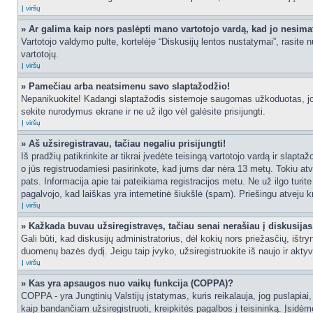
Į viršų
» Ar galima kaip nors paslėpti mano vartotojo vardą, kad jo nesima
Vartotojo valdymo pulte, kortelėje “Diskusijų lentos nustatymai”, rasite
vartotojų.
Į viršų
» Pamečiau arba neatsimenu savo slaptažodžio!
Nepanikuokite! Kadangi slaptažodis sistemoje saugomas užkoduotas, jo ga
sekite nurodymus ekrane ir ne už ilgo vėl galėsite prisijungti.
Į viršų
» Aš užsiregistravau, tačiau negaliu prisijungti!
Iš pradžių patikrinkite ar tikrai įvedėte teisingą vartotojo vardą ir slapt
o jūs registruodamiesi pasirinkote, kad jums dar nėra 13 metų. Tokiu atve
pats. Informacija apie tai pateikiama registracijos metu. Ne už ilgo turit
pagalvojo, kad laiškas yra internetinė šiukšlė (spam). Priešingu atveju kr
Į viršų
» Kažkada buvau užsiregistravęs, tačiau senai nerašiau į diskusijas, 
Gali būti, kad diskusijų administratorius, dėl kokių nors priežasčių, išt
duomenų bazės dydį. Jeigu taip įvyko, užsiregistruokite iš naujo ir aktyv
Į viršų
» Kas yra apsaugos nuo vaikų funkcija (COPPA)?
COPPA - yra Jungtinių Valstijų įstatymas, kuris reikalauja, jog puslapiai, 
kaip bandančiam užsiregistruoti, kreipkitės pagalbos į teisininką. Įsidėm