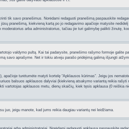
 ištrinti tik savo pranešimus. Norėdami redaguoti pranešimą paspauskite redaga
į jūsų pranešimą, kiekvieną kartą po jo redagavimo apačioje matysite nedidel
deratorius arba administratorius, tačiau jie turi galimybę palikti žinutę, ko
 vartotojo valdymo pultą. Kai tai padarysite, pranešimo rašymo formoje galite 
tymą savo aprašyme. Net ir tokiu atveju parašo pridėjimą galimą išjungti atž
 apačioje turėtumėte matyti kortelę “Apklausos kūrimas”. Jeigu jos nematote, 
uriuos balsuos apklausos dalyviai (kiekvieną atsakymo variantą reikia rašyti 
nkti vartotojas apklausos metu, dienų skaičių, kiek tęsis apklausa (0 reiškia nie
 su juo, jeigu manote, kad jums reikia daugiau variantų nei leidžiama.
oderatoriai arba administratoriai. Norėdami redaguoti apklausą paspauskite re