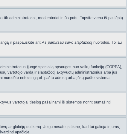
os tik administratoriai, moderatoriai ir jūs pats. Tapsite vienu iš paslėptų
langą ir paspauskite ant
Aš pamiršau savo slaptažodį
nuorodos. Toliau
sijų administratorius įjungė specialią apsaugos nuo vaikų funkciją (COPPA),
ūsų vartotojo vardą ir slaptažodį aktyvuotų administratorius arba jūs
usiai nurodėte neteisingą el. pašto adresą arba jūsų pašto sistema
aktyvūs vartotojai tiesiog pašalinami iš sistemos norint sumažinti
ėvų ar globėjų sutikimą. Jeigu nesate įsitikinę, kad tai galioja ir jums,
švardinti apačioje.